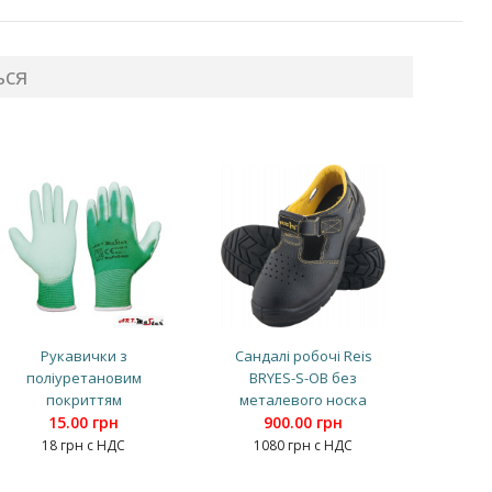
ься
Рукавички з
Сандалі робочі Reis
поліуретановим
BRYES-S-OB без
покриттям
металевого носка
15.00 грн
900.00 грн
18 грн с НДС
1080 грн с НДС