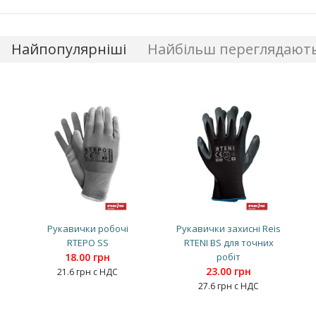
Найпопулярніші
Найбільш переглядают
Рукавички робочі
Рукавички захисні Reis
RTEPO SS
RTENI BS для точних
18.00 грн
робіт
23.00 грн
21.6 грн с НДС
27.6 грн с НДС