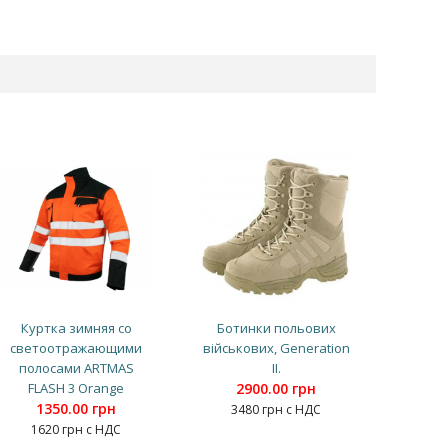
Куртка зимняя со
Ботинки польових
светоотражающими
військових, Generation
полосами ARTMAS
II.
FLASH 3 Orange
2900.00 грн
1350.00 грн
3480 грн с НДС
1620 грн с НДС