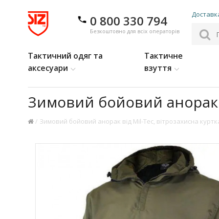
Доставка
0 800 330 794
Безкоштовно для всіх операторів
Тактичний одяг та
Тактичне
аксесуари
взуття
Зимовий бойовий анорак в
Зимовий бойовий анорак від Mil-Tec, вітрозахисна куртк