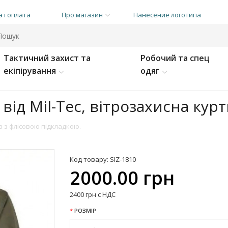
 і оплата
Про магазин
Нанесение логотипа
Тактичний захист та
Робочий та спец
екіпірування
одяг
ід Mil-Tec, вітрозахисна курт
а з флісовою підкладкою.
Код товару: SIZ-1810
2000.00 грн
2400 грн с НДС
РОЗМІР