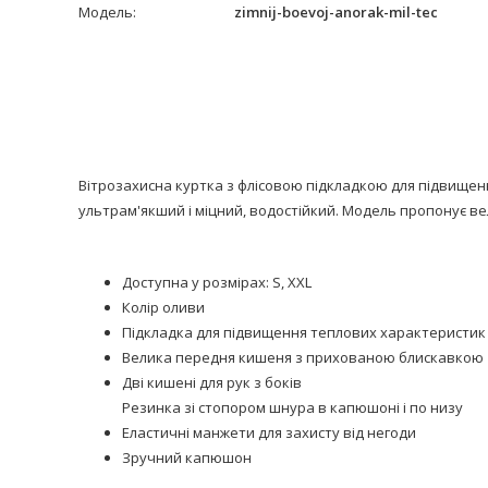
Модель:
zimnij-boevoj-anorak-mil-tec
Вітрозахисна куртка з флісовою підкладкою для підвищенн
ультрам'якший і міцний, водостійкий. Модель пропонує ве
Доступна у розмірах: S, XXL
Колір оливи
Підкладка для підвищення теплових характеристик
Велика передня кишеня з прихованою блискавкою
Дві кишені для рук з боків
Резинка зі стопором шнура в капюшоні і по низу
Еластичні манжети для захисту від негоди
Зручний капюшон