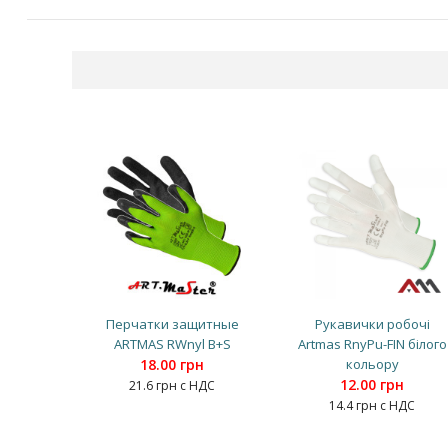
Перчатки защитные
Рукавички робочі
ARTMAS RWnyl B+S
Artmas RnyPu-FIN білого
18.00 грн
кольору
12.00 грн
21.6 грн с НДС
14.4 грн с НДС