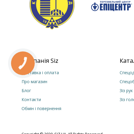
Компанія Siz
Ката
Доставка і оплата
Спецод
Про магазин
Спецо
Блог
Зіз рук
Контакти
Зіз го
Обмін і повернення
Copyright © 2020, SIZ.UA, All Rights Reserved.