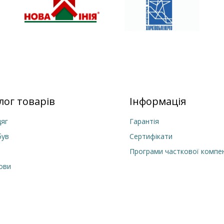
лог товарів
Інформація
яг
Гарантія
був
Сертифікати
Програми часткової компен
лови