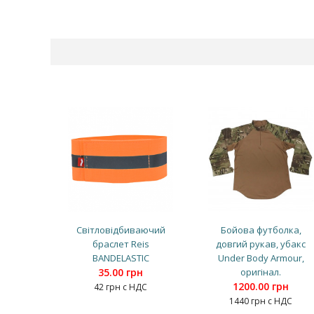
Світловідбиваючий
Бойова футболка,
браслет Reis
довгий рукав, убакс
BANDELASTIC
Under Body Armour,
35.00 грн
оригінал.
1200.00 грн
42 грн с НДС
1440 грн с НДС