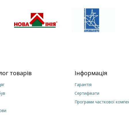
лог товарів
Інформація
яг
Гарантія
був
Сертифікати
Програми часткової компен
лови