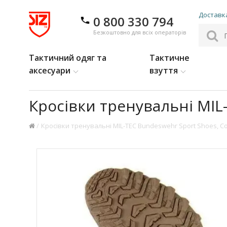
Доставка
0 800 330 794
Безкоштовно для всіх операторів
Тактичний одяг та
Тактичне
аксесуари
взуття
Кросівки тренувальні MIL-
Кросівки тренувальні MIL-TEC Bundeswehr Sport Shoes, Co