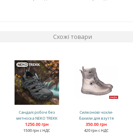
Схожі товари
Сандалі робочі без
Силіконові чохли-
метноска NEKO TREKK
бахили для взуття
1250.00 грн
350.00 грн
1500 грн с НДС
420 грн с НДС