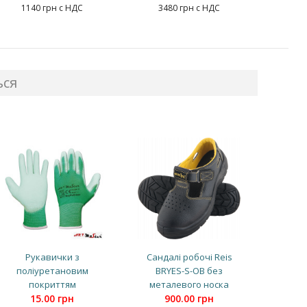
1140 грн с НДС
3480 грн с НДС
ься
Рукавички з
Сандалі робочі Reis
поліуретановим
BRYES-S-OB без
покриттям
металевого носка
15.00 грн
900.00 грн