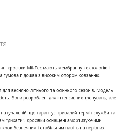
ття
чні кросівки Mil-Tec мають мембранну технологію і
на гумова підошва з високим опором ковзанню.
я для весняно-літнього та осіннього сезонів. Модель
ість.
Вони розроблені для інтенсивних тренувань, але
а натуральній, що гарантує тривалий термін служби та
гам "дихати". Кросівки оснащені амортизуючими
 крок безпечним і стабільним навіть на нерівних