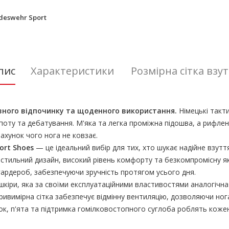
deswehr Sport
пис
Характеристики
Розмірна сітка взу
ивного відпочинку та щоденного використання.
Німецькі такти
поту та дебатування. М'яка та легка проміжна підошва, а рифле
 рахунок чого нога
не ковзає
.
ort
Shoes
— це ідеальний вибір для тих, хто шукає надійне взутт
 стильний дизайн, високий рівень комфорту та безкомпромісну як
гардероб, забезпечуючи зручність протягом усього дня.
шкіри, яка за своїми експлуатаційними властивостями аналогічн
тривимірна сітка забезпечує відмінну вентиляцію, дозволяючи но
ок, п'ята та підтримка гомілковостопного суглоба роблять кожен