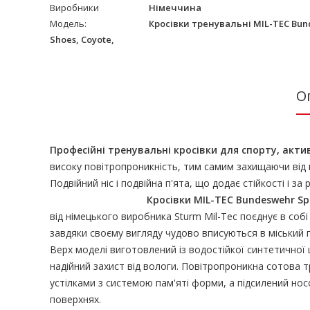
Виробники
Німеччина
Модель:
Кросівки тренувальні MIL-TEC Bun
Shoes, Coyote,
О
Професійні тренувальні кросівки для спорту, акт
високу повітропроникність, тим самим захищаючи від 
Подвійний ніс і подвійна п'ята, що додає стійкості і за
Кросівки
MIL
-
TEC
Bundeswehr
Sp
від німецького виробника
Sturm
Mil
-
Tec
поєднує в собі
завдяки своєму вигляду чудово вписуються в міський 
Верх моделі виготовлений із водостійкої синтетичної 
надійний захист від вологи. Повітропроникна сотова 
устілками з системою пам'яті форми, а підсилений нос
поверхнях.