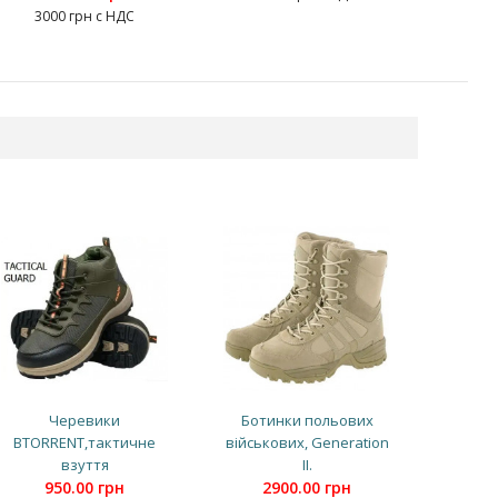
3000 грн с НДС
Черевики
Ботинки польових
BTORRENT,тактичне
військових, Generation
взуття
II.
950.00 грн
2900.00 грн