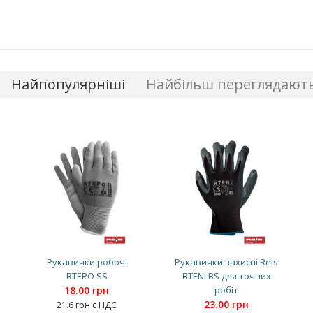
Найпопулярніші
Найбільш переглядают
Рукавички робочі
Рукавички захисні Reis
RTEPO SS
RTENI BS для точних
18.00 грн
робіт
23.00 грн
21.6 грн с НДС