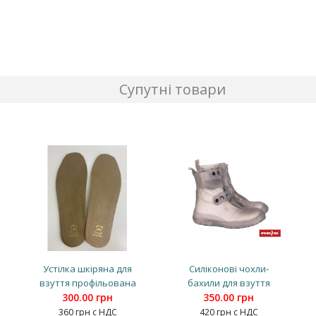
Супутні товари
Устілка шкіряна для
Силіконові чохли-
взуття профільована
бахили для взуття
300.00 грн
350.00 грн
360 грн с НДС
420 грн с НДС