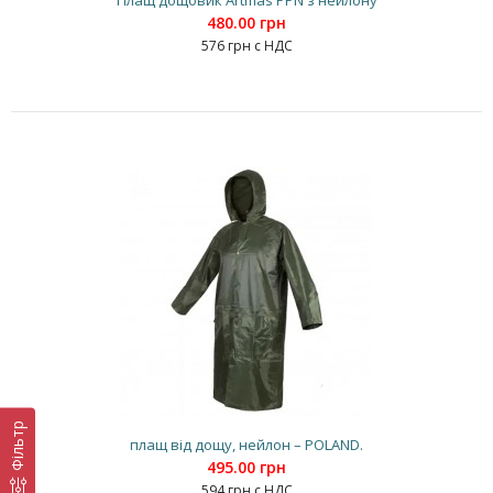
Плащ дощовик Artmas PPN з нейлону
480.00 грн
576 грн с НДС
Фільтр
плащ від дощу, нейлон – POLAND.
495.00 грн
594 грн с НДС