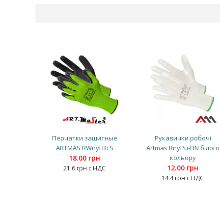
Перчатки защитные
Рукавички робочі
ARTMAS RWnyl B+S
Artmas RnyPu-FIN білого
18.00 грн
кольору
12.00 грн
21.6 грн с НДС
14.4 грн с НДС