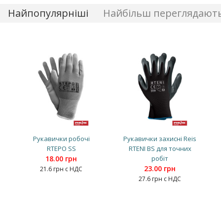
Найпопулярніші
Найбільш переглядают
Рукавички робочі
Рукавички захисні Reis
RTEPO SS
RTENI BS для точних
18.00 грн
робіт
23.00 грн
21.6 грн с НДС
27.6 грн с НДС