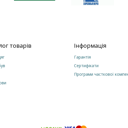
лог товарів
Інформація
яг
Гарантія
був
Сертифікати
Програми часткової компен
лови