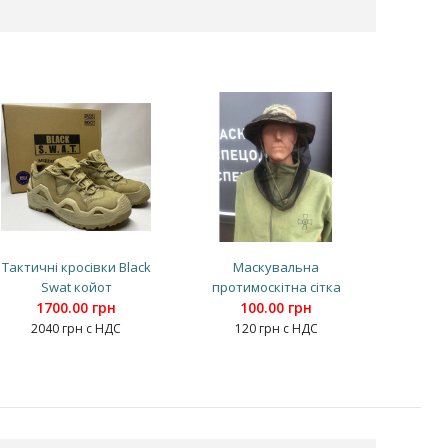
Тактичні кросівки Black
Маскувальна
Swat койот
протимоскітна сітка
1700.00 грн
100.00 грн
2040 грн с НДС
120 грн с НДС