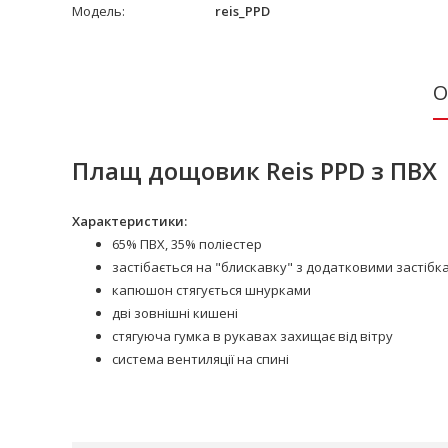
Модель:
reis_PPD
О
Плащ дощовик Reis PPD з ПВХ
Характеристики:
65% ПВХ, 35% поліестер
застібається на "блискавку" з додатковими застіб
капюшон стягується шнурками
дві зовнішні кишені
стягуюча гумка в рукавах захищає від вітру
система вентиляції на спині