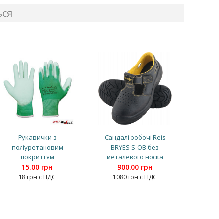
ься
Рукавички з
Сандалі робочі Reis
поліуретановим
BRYES-S-OB без
покриттям
металевого носка
15.00 грн
900.00 грн
18 грн с НДС
1080 грн с НДС