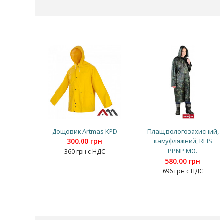
Дощовик Artmas KPD
Плащ вологозахисний,
300.00 грн
камуфляжний, REIS
PPNP MO.
360 грн с НДС
580.00 грн
696 грн с НДС