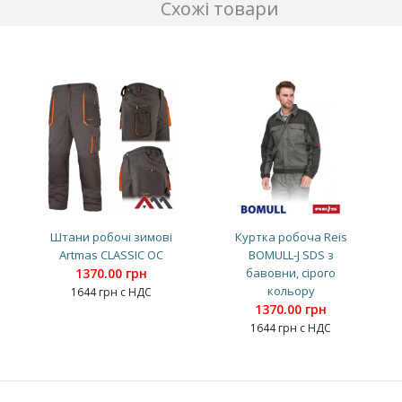
Схожі товари
Штани робочі зимові
Куртка робоча Reis
Artmas CLASSIC OC
BOMULL-J SDS з
1370.00 грн
бавовни, сірого
кольору
1644 грн с НДС
1370.00 грн
1644 грн с НДС