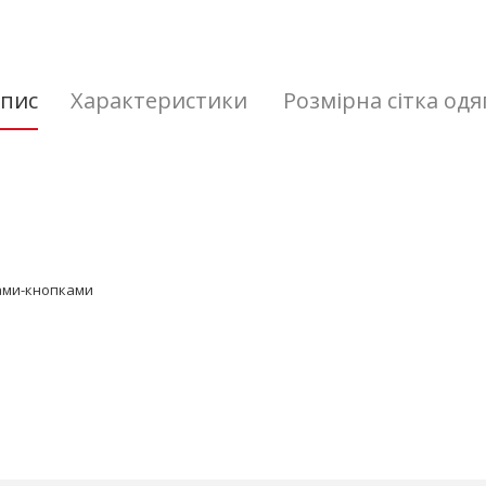
пис
Характеристики
Розмірна сітка одя
ками-кнопками