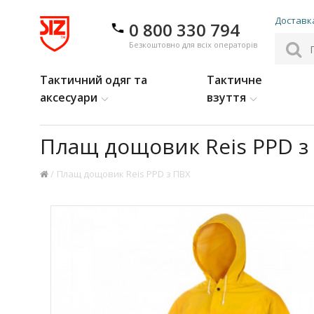
Доставка
0 800 330 794
Безкоштовно для всіх операторів
Тактичний одяг та
Тактичне
аксесуари
взуття
Плащ дощовик Reis PPD з
Плащ дощовик Reis PPD з ПВХ