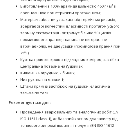
Виготовлений з 100% арамида щільністю 460 г / м² з
оригінальною вогнетривким просоченням;
Матеріал забезпечує захист від термічних ризиків,
зберігає свої вогнестійкі властивості протягом усього
терміну експлуатації - витримує більше 50 циклів
промислового прання; тканина не вигорає і не
втрачає колір, не дає усадки (промислова прання при
75ºС);
Куртка прямого крою з відкладним коміром, застібка
центральна потайна на ґудзиках;
Кишені: 2 нагрудних, 2 бічних;
Низ рукава на манжеті;
Штани прямі із застібкою на гудзики, еластична
тасьма по талії.
Рекомендується для:
Проведення зварювальних та аналогічних робіт (EN
ISO 11611 class 1), як базовий костюм для захисту від
теплового випромінювання і полум'я (EN ISO 11612