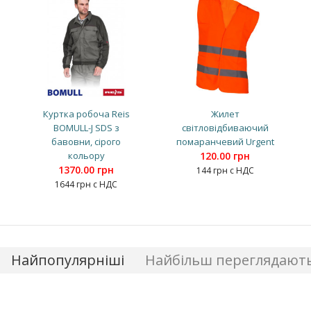
Куртка робоча Reis
Жилет
BOMULL-J SDS з
світловідбиваючий
бавовни, сірого
помаранчевий Urgent
кольору
120.00 грн
1370.00 грн
144 грн с НДС
1644 грн с НДС
Найпопулярніші
Найбільш переглядают