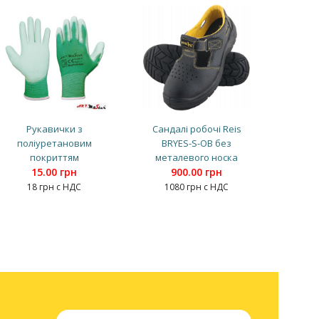
Рукавички з
Сандалі робочі Reis
поліуретановим
BRYES-S-OB без
покриттям
металевого носка
15.00 грн
900.00 грн
18 грн с НДС
1080 грн с НДС