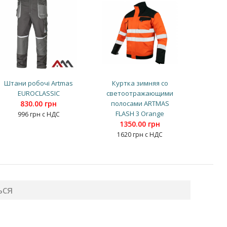
Штани робочі Artmas
Куртка зимняя со
EUROCLASSIC
светоотражающими
830.00 грн
полосами ARTMAS
FLASH 3 Orange
996 грн с НДС
1350.00 грн
1620 грн с НДС
ься