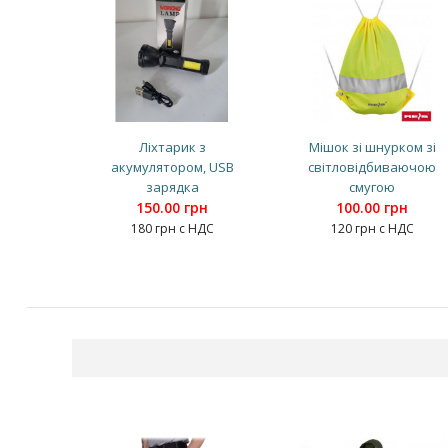
Ліхтарик з
Мішок зі шнурком зі
акумулятором, USB
світловідбиваючою
зарядка
смугою
150.00 грн
100.00 грн
180 грн с НДС
120 грн с НДС