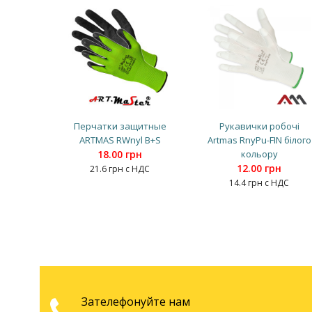
Перчатки защитные
Рукавички робочі
ARTMAS RWnyl B+S
Artmas RnyPu-FIN білого
18.00 грн
кольору
12.00 грн
21.6 грн с НДС
14.4 грн с НДС
Зателефонуйте нам