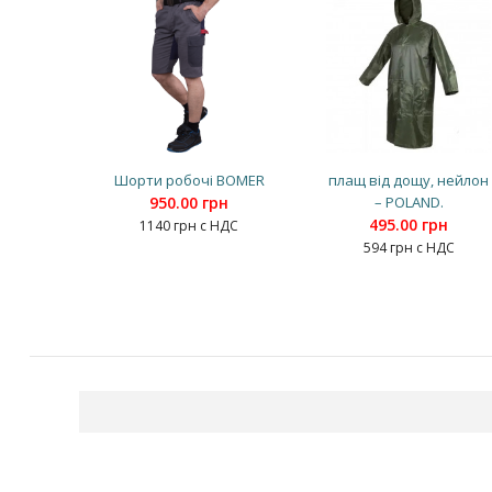
Шорти робочі BOMER
плащ від дощу, нейлон
950.00 грн
– POLAND.
495.00 грн
1140 грн с НДС
594 грн с НДС