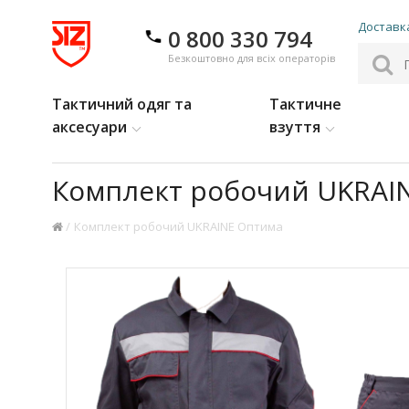
Доставка
0 800 330 794
Безкоштовно для всіх операторів
Тактичний одяг та
Тактичне
аксесуари
взуття
Комплект робочий UKRAI
Комплект робочий UKRAINE Оптима