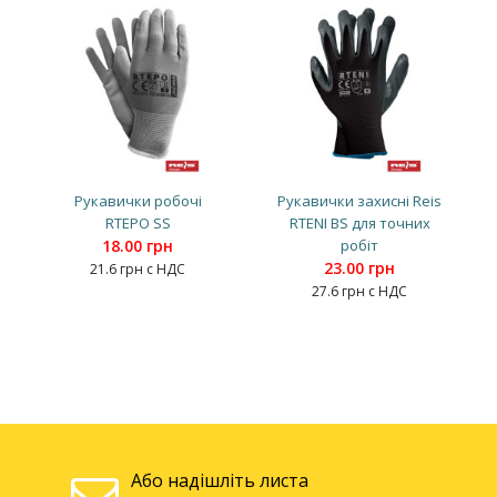
Рукавички робочі
Рукавички захисні Reis
RTEPO SS
RTENI BS для точних
18.00 грн
робіт
23.00 грн
21.6 грн с НДС
27.6 грн с НДС
Або надішліть листа