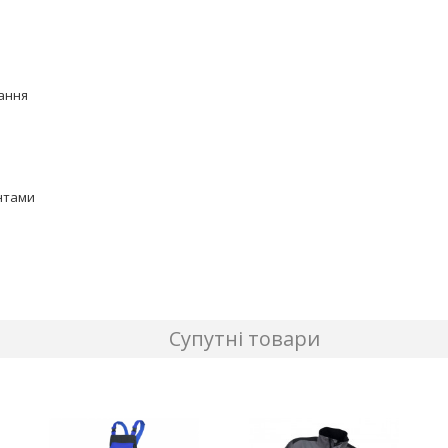
рання
ентами
Супутні товари