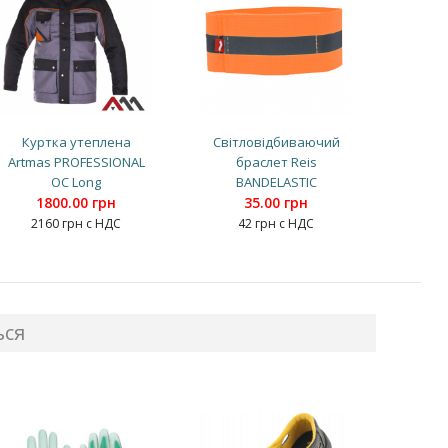
Куртка утеплена
Світловідбиваючий
Artmas PROFESSIONAL
браслет Reis
OC Long
BANDELASTIC
1800.00 грн
35.00 грн
2160 грн с НДС
42 грн с НДС
ься