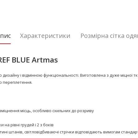
пис
Характеристики
Розмірна сітка одя
REF BLUE
Artmas
изайну і відмінною функціональності. Виготовлена ​​з дуже міцної тк
ного переплетення.
ля зміцнення місць, особливо схильних до розриву
на рівні грудей і 2 з боків
тині штанів, світловідбиваючі стрічки відповідають вимогам стандарту