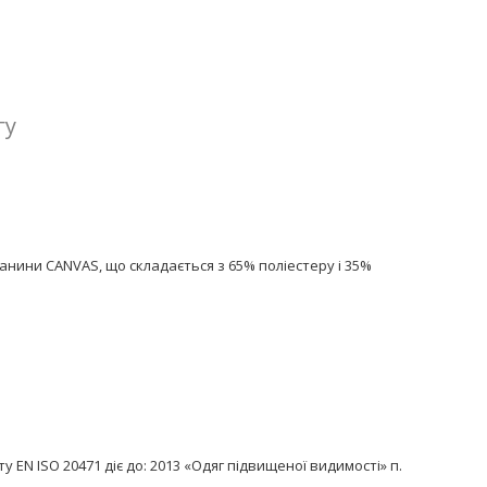
гу
анини CANVAS, що складається з 65% поліестеру і 35%
 EN ISO 20471 діє до: 2013 «Одяг підвищеної видимості» п.