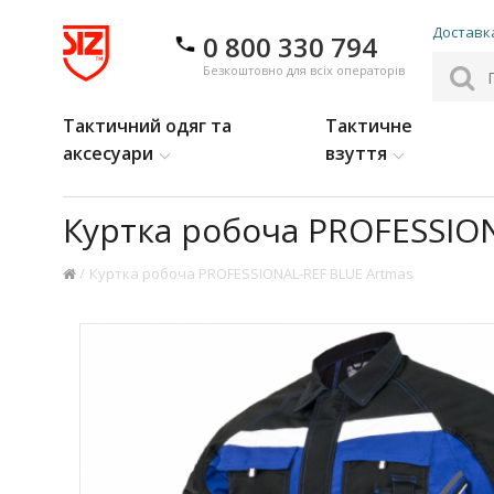
Доставка
0 800 330 794
Безкоштовно для всіх операторів
Тактичний одяг та
Тактичне
аксесуари
взуття
Куртка робоча PROFESSIO
Куртка робоча PROFESSIONAL-REF BLUE Artmas