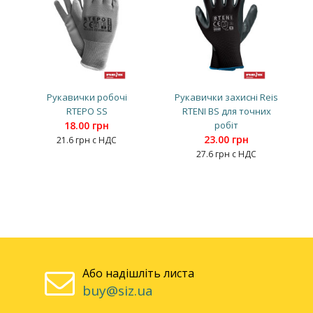
Рукавички робочі
Рукавички захисні Reis
RTEPO SS
RTENI BS для точних
18.00 грн
робіт
23.00 грн
21.6 грн с НДС
27.6 грн с НДС
Або надішліть листа
buy@siz.ua