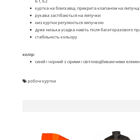
6.1, 6.2
куртка на блискавці, прикрита клапаном на липучці
рукава застібаються на липучки
низ куртки регулюється липучкою
дуже низька усадка навіть після багаторазового п
стабільність кольору
колір:
синій і чорний з сірими і світловідбиваючими елем
робочі куртки