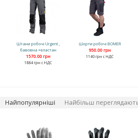
Штани робочі Urgent ,
Шорти робочі BOMER
бавовна +еластан
950.00 грн
1570.00 грн
1140 грн с НДС
1884 грн с НДС
Найпопулярніші
Найбільш переглядают