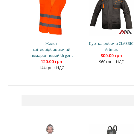
Жилет
Куртка робоча CLASSIC
світловідбиваючий
Artmas
помаранчевий Urgent
800.00 грн
120.00 грн
960 грн с НДС
144 грн с НДС