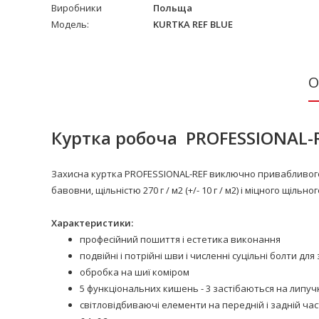
Виробники
Польща
Модель:
KURTKA REF BLUE
О
Куртка робоча PROFESSIONAL-
Захисна куртка PROFESSIONAL-REF виключно привабливого д
бавовни, щільністю 270 г / м2 (+/- 10 г / м2) і міцного щіль
Характеристики:
професійний пошиття і естетика виконання
подвійні і потрійні шви і численні суцільні болти д
обробка на шиї коміром
5 функціональних кишень - 3 застібаються на липучки 
світловідбиваючі елементи на передній і задній час