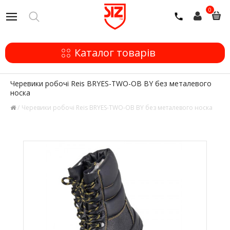
0
Каталог товарів
Черевики робочі Reis BRYES-TWO-OB BY без металевого
носка
Черевики робочі Reis BRYES-TWO-OB BY без металевого носка