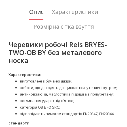
Опис
Характеристики
Розмірна сітка взуття
Черевики робочі Reis BRYES-
TWO-OB BY без металевого
носка
Характеристики:
виготовлені з бичачої шкіри;
чоботи, що доходять до щиколотки, утеплені хутром;
антиковзаюча, маслостійка підошва з поліуретану;
поглинання ударів під п'ятою;
категорія OB E FO SRC;
відповідають вимогам стандартів EN20347, EN20344.
стандарти: