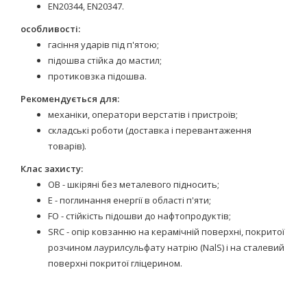
EN20344, EN20347.
особливості:
гасіння ударів під п'ятою;
підошва стійка до мастил;
протиковзка підошва.
Рекомендується для:
механіки, оператори верстатів і пристроїв;
складські роботи (доставка і перевантаження
товарів).
Клас захисту:
OB - шкіряні без металевого підносить;
E - поглинання енергії в області п'яти;
FO - стійкість підошви до нафтопродуктів;
SRC - опір ковзанню на керамічній поверхні, покритої
розчином лаурилсульфату натрію (NalS) і на сталевий
поверхні покритої гліцерином.