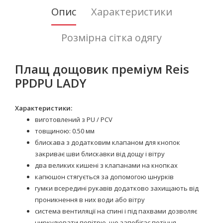
Опис
Характеристики
Розмірна сітка одягу
Плащ дощовик преміум Reis
PPDPU LADY
Характеристики:
виготовлений з PU / PCV
товщиною: 0.50 мм
блискава з додатковим клапаном для кнопок
закриває шви блискавки від дощу і вітру
два великих кишені з клапанами на кнопках
капюшон стягується за допомогою шнурків
гумки всередині рукавів додатково захищають від
проникнення в них води або вітру
система вентиляції на спині і під пахвами дозволяє
циркулювати повітрю, що запобігає потіння