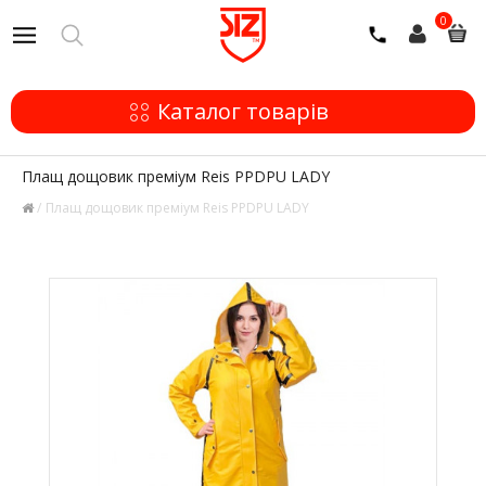
0
Каталог товарів
Плащ дощовик преміум Reis PPDPU LADY
Плащ дощовик преміум Reis PPDPU LADY