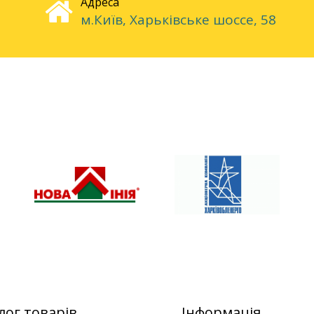
Адреса
м.Київ, Харьківське шоссе, 58
лог товарів
Інформація