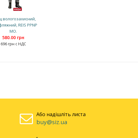
 вологозахисний,
фляжний, REIS PPNP
MO.
580.00 грн
696 грн с НДС
Або надішліть листа
buy@siz.ua