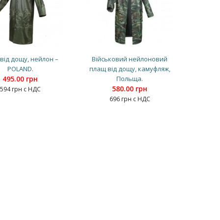
від дощу, нейлон –
Військовий нейлоновий
POLAND.
плащ від дощу, камуфляж,
495.00 грн
Польща.
580.00 грн
594 грн с НДС
696 грн с НДС