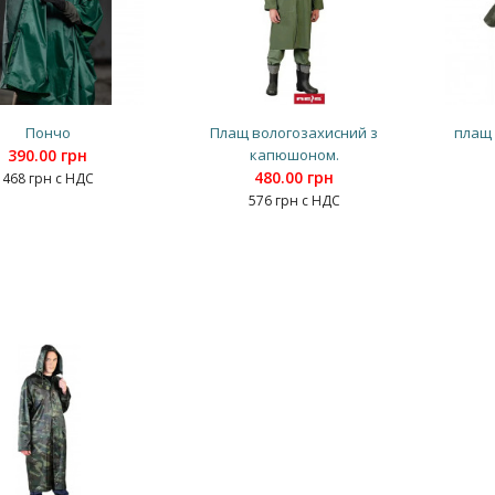
Пончо
Плащ вологозахисний з
плащ 
390.00 грн
капюшоном.
480.00 грн
468 грн с НДС
576 грн с НДС