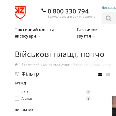
Доставка
0 800 330 794
Безкоштовно для всіх операторів
Тактичний одяг та
Тактичне
аксесуари
взуття
Військові плащі, пончо
Тактичний одяг та аксесуари
Військові плащі, пончо
Фільтр
БРЕНД
Reis
2
Artmas
1
ВИРОБНИК