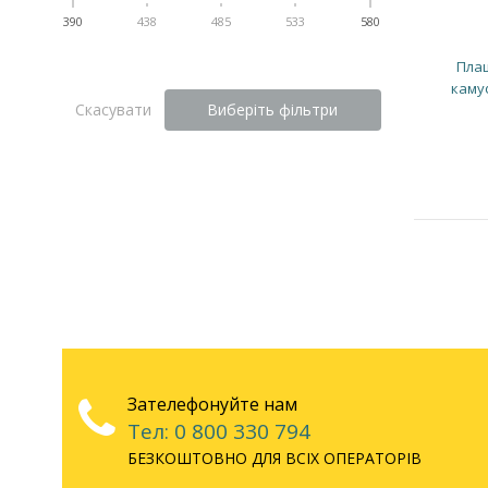
390
438
485
533
580
Плащ
каму
Скасувати
Виберіть фільтри
Зателефонуйте нам
Тел: 0 800 330 794
БЕЗКОШТОВНО ДЛЯ ВСІХ ОПЕРАТОРІВ