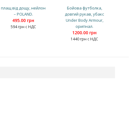
плащ від дощу, нейлон
Бойова футболка,
– POLAND.
довгий рукав, убакс
495.00 грн
Under Body Armour,
оригінал.
594 грн с НДС
1200.00 грн
1440 грн с НДС