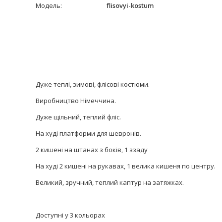
Модель:
flisovyi-kostum
Дуже теплі, зимові, флісові костюми.
Виробництво Німеччина.
Дуже щільний, теплий фліс.
На худі платформи для шевронів.
2 кишені на штанах з боків, 1 ззаду
На худі 2 кишені на рукавах, 1 велика кишеня по центру.
Великий, зручний, теплий каптур на затяжках.
Доступні у 3 кольорах