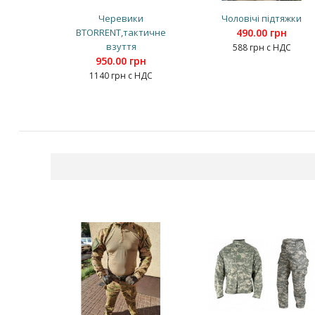
Черевики
Чоловічі підтяжки
BTORRENT,тактичне
490.00 грн
взуття
588 грн с НДС
950.00 грн
1140 грн с НДС