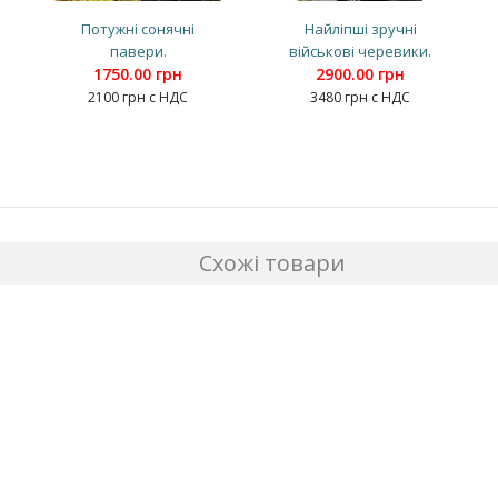
Потужні сонячні
Найліпші зручні
павери.
військові черевики.
1750.00 грн
2900.00 грн
2100 грн с НДС
3480 грн с НДС
Схожі товари