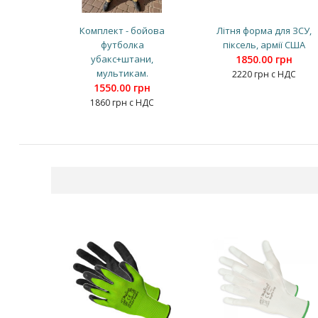
Комплект - бойова
Літня форма для ЗСУ,
футболка
піксель, армії США
убакс+штани,
1850.00 грн
мультикам.
2220 грн с НДС
1550.00 грн
1860 грн с НДС