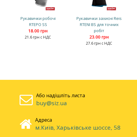
Рукавички робочі
Рукавички захисні Reis
RTEPO SS
RTENI BS для точних
18.00 грн
робіт
23.00 грн
21.6 грн с НДС
27.6 грн с НДС
Або надішліть листа
buy@siz.ua
Адреса
м.Київ, Харьківське шоссе, 58