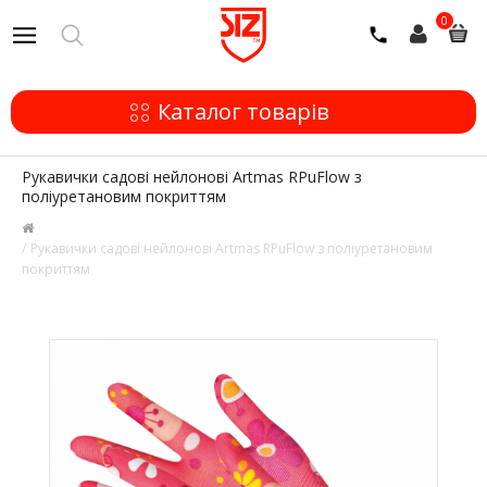
0
Каталог товарів
Рукавички садові нейлонові Artmas RPuFlow з
поліуретановим покриттям
Рукавички садові нейлонові Artmas RPuFlow з поліуретановим
покриттям