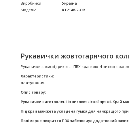
Виробники
Україна
Модель:
RT2148-2-OR
Рукавички жовтогарячого кол
Рукавички захисні,трикот. з ПВХ-крапкою 4 нитки), оранж
Характеристики: Склад
платування.
Опис товару:
Рукавички виготовлені із високоякісної пряжі. Край 
Під край манжета укладена гумка для найкращого при
Полімерне покриття ПВХ забезпечує додатковий захист