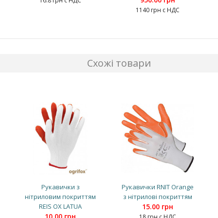
16.8 грн с НДС
1140 грн с НДС
Схожі товари
Рукавички з
Рукавички RNIT Orange
нітриловим покриттям
з нітрилові покриттям
REIS OX LATUA
15.00 грн
10.00 грн
18 грн с НДС