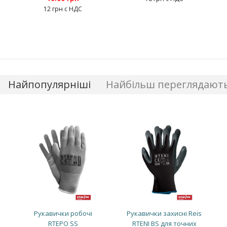
12 грн с НДС
Найпопулярніші
Найбільш переглядают
Рукавички робочі
Рукавички захисні Reis
RTEPO SS
RTENI BS для точних