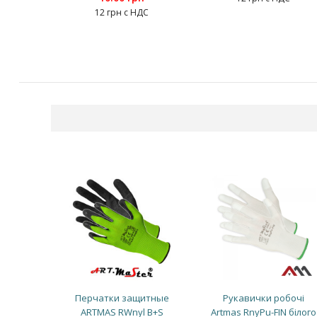
12 грн с НДС
Перчатки защитные
Рукавички робочі
ARTMAS RWnyl B+S
Artmas RnyPu-FIN білого