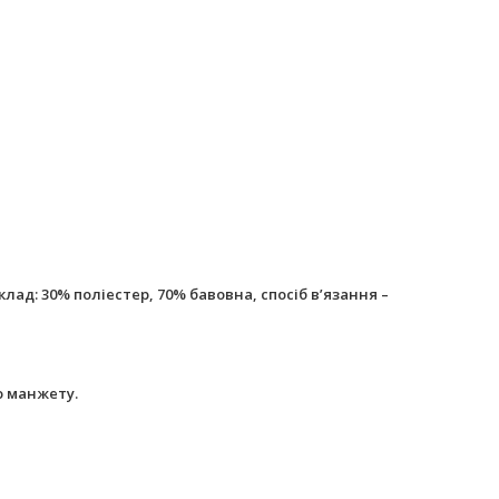
на, спосіб в’язання –
ю манжету.