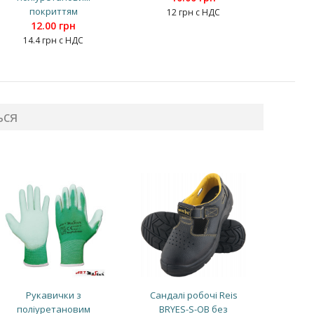
покриттям
12 грн с НДС
12.00 грн
14.4 грн с НДС
ься
Рукавички з
Сандалі робочі Reis
поліуретановим
BRYES-S-OB без