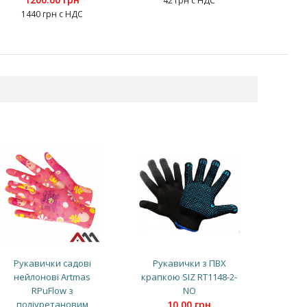
42 грн с НДС
1440 грн с НДС
Рукавички садові
Рукавички з ПВХ
нейлонові Artmas
крапкою SIZ RT1148-2-
RPuFlow з
NO
поліуретановим
10.00 грн