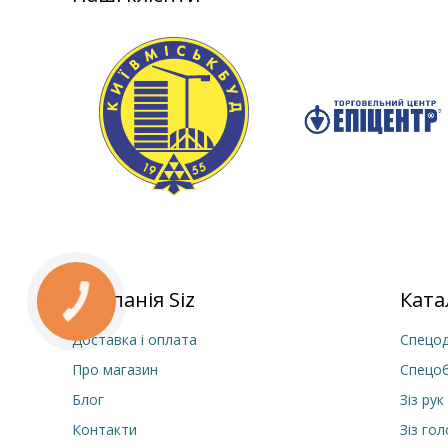
Компанія Siz
Ката
Доставка і оплата
Спецод
Про магазин
Спецо
Блог
Зіз рук
Контакти
Зіз го