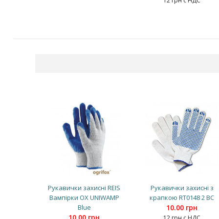
12 грн с НДС
Рукавички захисні REIS
Рукавички захисні з
Вампірки OX UNIWAMP
крапкою RT0148 2 BC
Blue
10.00 грн
10.00 грн
12 грн с НДС