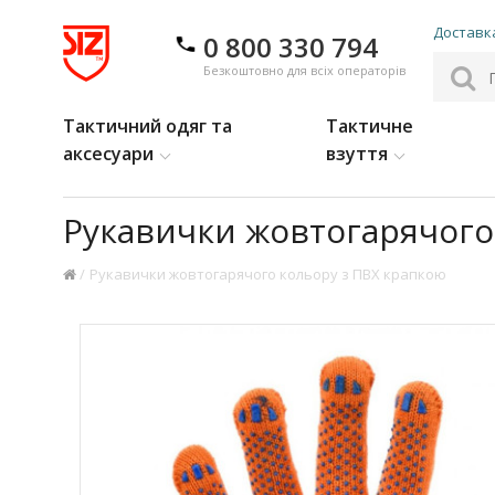
Доставка
0 800 330 794
Безкоштовно для всіх операторів
Тактичний одяг та
Тактичне
аксесуари
взуття
Рукавички жовтогарячого
Рукавички жовтогарячого кольору з ПВХ крапкою