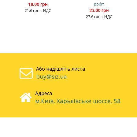
18.00 грн
робіт
23.00 грн
21.6 грн с НДС
27.6 грн с НДС
Або надішліть листа
buy@siz.ua
Адреса
м.Київ, Харьківське шоссе, 58