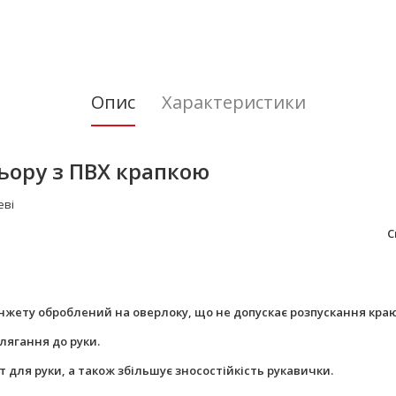
Опис
Характеристики
ьору з ПВХ крапкою
еві
: 30% поліестер, 70% бавов
манжету оброблений на оверлоку, що не допускає розпускання кра
лягання до руки.
 для руки, а також збільшує зносостійкість рукавички.