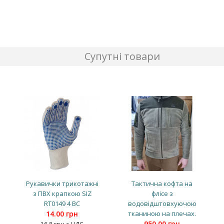
Супутні товари
Рукавички трикотажні
Тактична кофта на
з ПВХ крапкою SIZ
флісе з
RT0149 4 BC
водовідштовхуючою
14.00 грн
тканиною на плечах.
950.00 грн