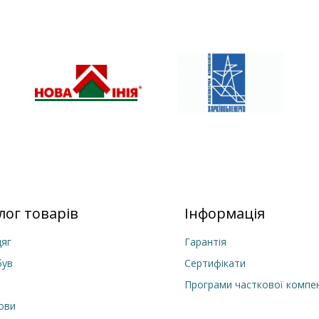
лог товарів
Інформація
яг
Гарантія
був
Сертифікати
Програми часткової компен
лови