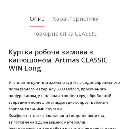
Опис
Характеристики
Розмірна сітка CLASSIC
Куртка робоча зимова з
капюшоном Artmas CLASSIC
WIN Long
Утеплення вулична захисна куртка з водонепроникного
поліефірного матеріалу 600D Oxford, просоченого
поліуретаном, утеплювач з поліестеру, оброблений
зсередини поліефірної підкладкою, простьобаний
горизонтальними смугами.
Комфортна, легка, ізольована і водонепроникна,
виготовлена ​​з дуже міцних матеріалів.
Рекомендується для роботи в осінньо-зимових умовах.