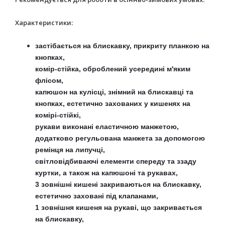
Характеристики:
застібається на блискавку, прикриту планкою на
кнопках,
комір-стійка, оброблений усередині м'яким
флісом,
капюшон на кулісці, знімний на блискавці та
кнопках, естетично захованих у кишенях на
комірі-стійкі,
рукави виконані еластичною манжетою,
додатково регульована манжета за допомогою
ремінця на липучці,
світловідбиваючі елементи спереду та ззаду
куртки, а також на капюшоні та рукавах,
3 зовнішні кишені закриваються на блискавку,
естетично заховані під клапанами,
1 зовнішня кишеня на рукаві, що закривається
на блискавку,