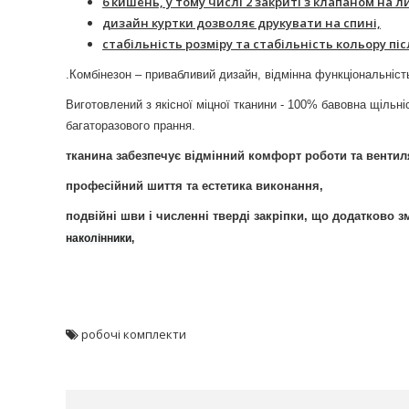
6 кишень, у тому числі 2 закриті з клапаном на л
дизайн куртки дозволяє друкувати на спині,
стабільність розміру та стабільність кольору пі
.
Комбінезон – привабливий дизайн, відмінна функціональніст
Виготовлений з якісної міцної тканини - 100% баво
багаторазового прання.
тканина забезпечує відмінний комфорт роботи та вентил
професійний шиття та естетика виконання,
подвійні шви і численні тверді закріпки, що додатково 
наколінники,
робочі комплекти