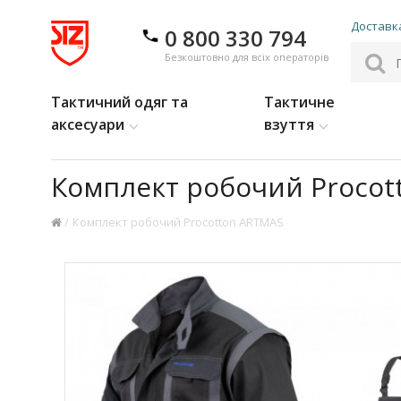
Доставка
0 800 330 794
Безкоштовно для всіх операторів
Тактичний одяг та
Тактичне
аксесуари
взуття
Комплект робочий Procot
Комплект робочий Procotton ARTMAS