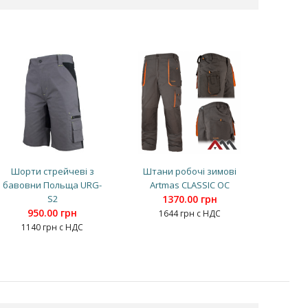
Шорти стрейчеві з
Штани робочі зимові
бавовни Польща URG-
Artmas CLASSIC OC
S2
1370.00 грн
950.00 грн
1644 грн с НДС
1140 грн с НДС