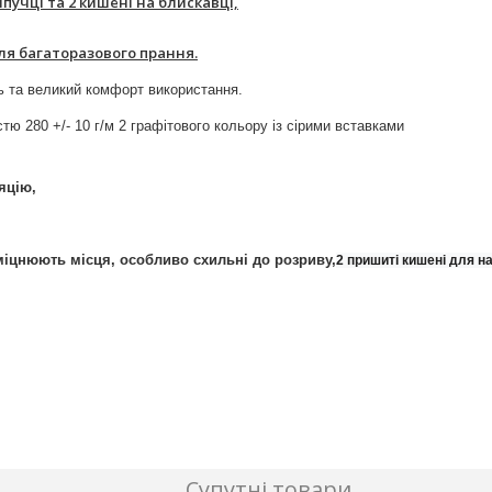
ипучці та 2 кишені на блискавці,
сля багаторазового прання.
ь та великий комфорт використання.
вна щільністю 280 +/- 10 г/м 2 графітового кольору із сірими
яцію,
зміцнюють місця, особливо схильні до розриву,
2 пришиті кишені для н
Супутні товари