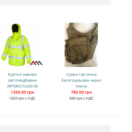
Куртка зимова
Сумка тактична
світловідбивна
багатоцільова через
ARTMAS FLASH BI
плече
1350.00 грн
780.00 грн
1620 грн с НДС
936 грн с НДС