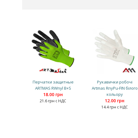
Перчатки защитные
Рукавички робочі
ARTMAS RWnyl B+S
Artmas RnyPu-FIN білого
18.00 грн
кольору
12.00 грн
21.6 грн с НДС
14.4 грн с НДС