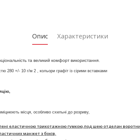
Опис
Характеристики
ціональність та великий комфорт використання.
тю 280 +/- 10 г/м 2 , кольори графіт із сірими вставками
яцію,
 зміцнюють місця, особливо схильні до розриву,
облені еластичною трикотажною гумкою,под шею отделан воротник
еластичних манжет з боків,