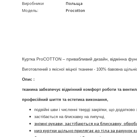
Виробники
Польща
Модель:
Procotton
Куртка ProCOTTON – привабливий дизайн, відмінна функ
Виготовлений з якісної міцної тканини - 100% бавовна щільніс
Опис :
тканина забезпечує відмінний комфорт роботи та вентил
професійний шиття та естетика виконання,
подвійні шви і численні тверді закріпки, що додатково
застібається на блискавку на липучці,
знімні рукави, застібаються на блискавку, обр
низ куртки щільно прилягає до тіла за рахунок 