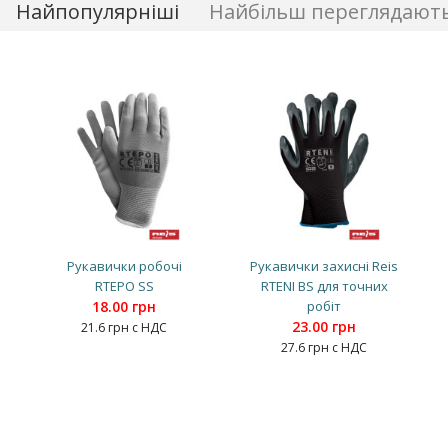
Найпопулярніші
Найбільш переглядают
Рукавички робочі
Рукавички захисні Reis
RTEPO SS
RTENI BS для точних
18.00 грн
робіт
23.00 грн
21.6 грн с НДС
27.6 грн с НДС