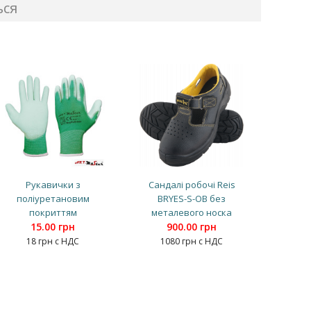
ься
Рукавички з
Сандалі робочі Reis
поліуретановим
BRYES-S-OB без
покриттям
металевого носка
15.00 грн
900.00 грн
18 грн с НДС
1080 грн с НДС