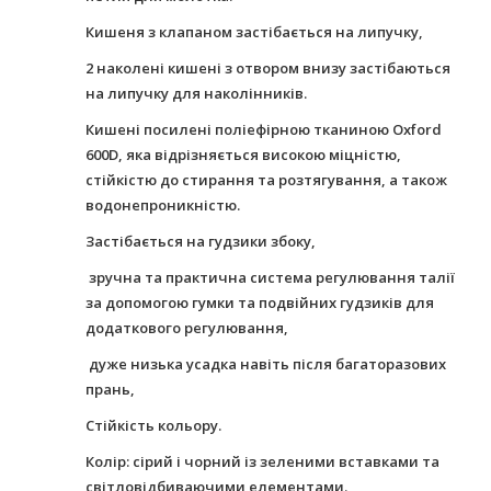
Кишеня з клапаном застібається на липучку,
2 наколені кишені з отвором внизу застібаються
на липучку для наколінників.
Кишені посилені поліефірною тканиною
Oxford
600
D
, яка відрізняється високою міцністю,
стійкістю до стирання та розтягування, а також
водонепроникністю.
Застібається на гудзики збоку,
зручна та практична система регулювання талії
за допомогою гумки та подвійних гудзиків для
додаткового регулювання,
дуже низька усадка навіть після багаторазових
прань,
Стійкість кольору.
Колір: сірий і чорний із зеленими вставками та
світловідбиваючими елементами.