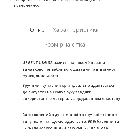
поверненню.
Опис
Характеристики
Розмірна сітка
URGENT URG S2 захисні напівкомбінезони
винятково привабливого дизайну та відмінної
функціональності.
Зручний і сучасний крій ідеально адаптується
до силуету і не сковує руху завдяки
використанню матеріалу з додаванням еластану
.
Виготовлений з дуже міцної та гнучкої тканини
типу полотна, що складається з: 98 % бавовни та
, 2 % спандексу, щільністю 260 +/- 10 г/м 2 та