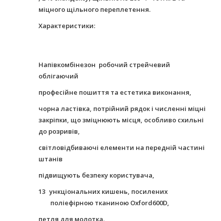
міцного щільного переплетення.
Характеристики:
Напівкомбінезон робочий стрейчевий
облігаючий
професійне пошиття та естетика виконання,
чорна ластівка, потрійний рядок і численні міцні
закріпки, що зміцнюють місця, особливо схильні
до розривів,
світловідбиваючі елементи на передній частині
штанів
підвищують безпеку користувача,
13
ункціональних кишень, посилених
поліефірною тканиною Oxford600D,
петля для молотка.