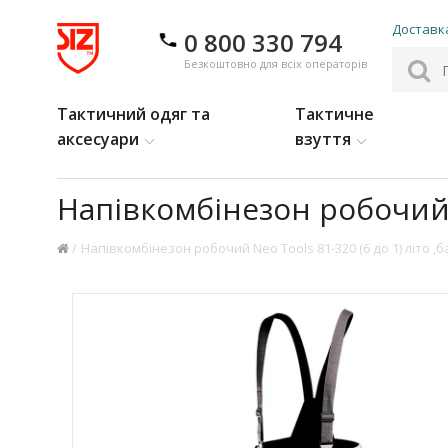
Доставка
0 800 330 794
Безкоштовно для всіх операторів
Тактичний одяг та
Тактичне
аксесуари
взуття
Напівкомбінезон робочий N
Напівкомбінезон робочий Neo Tools 81-320 (6 до 1) літо 