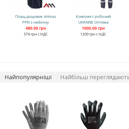
Плащ дощовик Artmas
Комплект робочий
PPN з нейлону
UKRAINE Оптима
480.00 грн
1000.00 грн
576 грн с НДС
1200 грн с НДС
Найпопулярніші
Найбільш переглядают