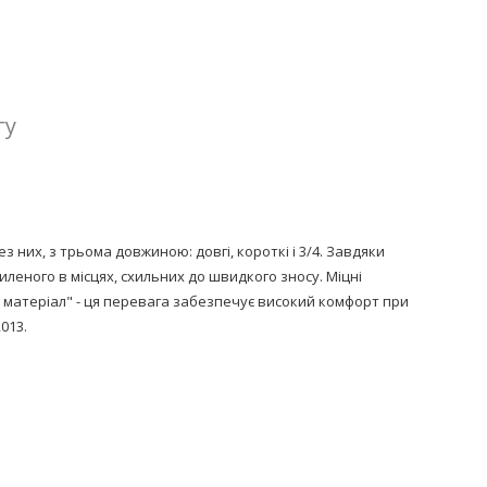
гу
з них, з трьома довжиною: довгі, короткі і 3/4. Завдяки
иленого в місцях, схильних до швидкого зносу. Міцні
 матеріал" - ця перевага забезпечує високий комфорт при
013.