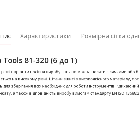
пис
Характеристики
Розмірна сітка одя
 Tools
81-320 (6 до 1)
 різні варіанти носіння виробу - штани можна носити з лямками або бе
ться на високому рівні. Штани зшиті з високоякісного матеріалу, пос
для зберігання всіх необхідних для роботи інструментів. "Дихаючий
фікату, а також відповідність виробу вимогам стандарту EN ISO 13688:2