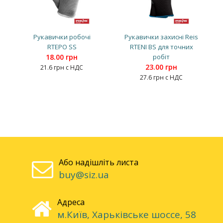
Рукавички робочі
Рукавички захисні Reis
RTEPO SS
RTENI BS для точних
18.00 грн
робіт
23.00 грн
21.6 грн с НДС
27.6 грн с НДС
Або надішліть листа
buy@siz.ua
Адреса
м.Київ, Харьківське шоссе, 58