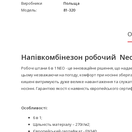
Виробники
Польща
Модель:
81-320
О
Напівкомбінезон робочий
Neo
Робочі штани 6 в 1 NEO - це інноваційне рішення, що надає
цьому незважаючи на погоду, комфорт при носінні зберігає
кишені витримують дуже велике навантаження та служать 
носінні. Гарантією якості є наявність європейського серти
Особливості:
6 в 1;
Щільність матеріалу – 270г/м2;
Європейський сертифікат - EN340;