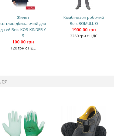
Жилет
Комбінезон робочий
світловідбиваючий для
Reis BOMULL-O
дітей Reis KOS-KINDER Y
1900.00 грн
S
2280 грн с НДС
100.00 грн
120 грн с НДС
ься