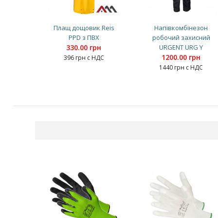
Плащ дощовик Reis
Напівкомбінезон
PPD з ПВХ
робочий захисний
330.00 грн
URGENT URG Y
1200.00 грн
396 грн с НДС
1440 грн с НДС