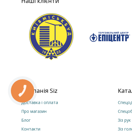
Наші клієнти
Компанія Siz
Ката
Доставка і оплата
Спецод
Про магазин
Спецо
Блог
Зіз рук
Контакти
Зіз го