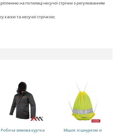
кріпленню на потилиці несучої стрічки з регулюванням
 каски та несучої стрічкою;
Робоча зимова куртка
Мішок зі шнурком зі