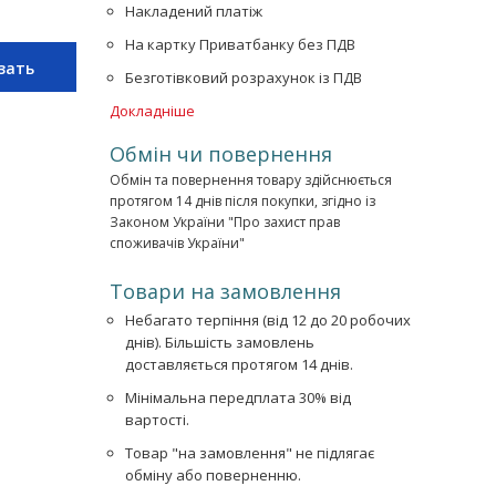
Накладений платіж
На картку Приватбанку без ПДВ
зать
Безготівковий розрахунок із ПДВ
Докладніше
Обмін чи повернення
Обмін та повернення товару здійснюється
протягом 14 днів після покупки, згідно із
Законом України "Про захист прав
споживачів України"
Товари на замовлення
Небагато терпіння (від 12 до 20 робочих
днів). Більшість замовлень
доставляється протягом 14 днів.
Мінімальна передплата 30% від
вартості.
Товар "на замовлення" не підлягає
обміну або поверненню.