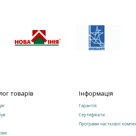
лог товарів
Інформація
яг
Гарантія
був
Сертифікати
Програми часткової компен
лови