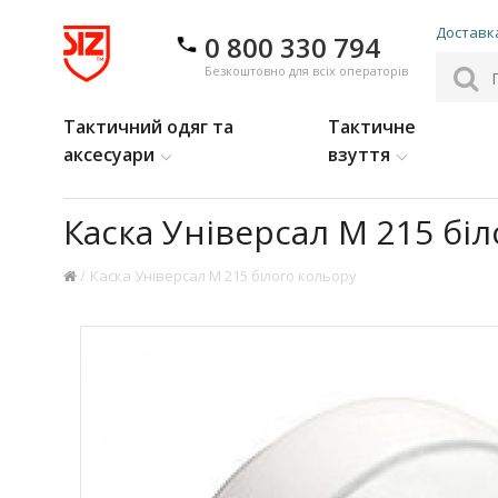
Доставка
0 800 330 794
Безкоштовно для всіх операторів
Тактичний одяг та
Тактичне
аксесуари
взуття
Каска Універсал М 215 бі
Каска Універсал М 215 білого кольору