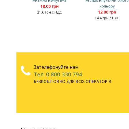
ARTMAS RWnyl B+S
Artmas RnyPu-FIN білого
18.00 грн
кольору
12.00 грн
21.6 грн с НДС
14.4 грн с НДС
Зателефонуйте нам
Тел: 0 800 330 794
БЕЗКОШТОВНО ДЛЯ ВСІХ ОПЕРАТОРІВ