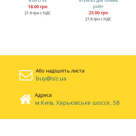
RTEPO SS
RTENI BS для точних
18.00 грн
робіт
23.00 грн
21.6 грн с НДС
27.6 грн с НДС
Або надішліть листа
buy@siz.ua
Адреса
м.Київ, Харьківське шоссе, 58