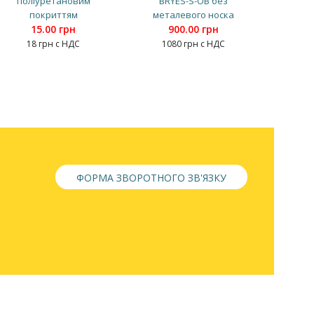
поліуретановим
BRYES-S-OB без
покриттям
металевого носка
15.00 грн
900.00 грн
18 грн с НДС
1080 грн с НДС
ФОРМА ЗВОРОТНОГО ЗВ'ЯЗКУ