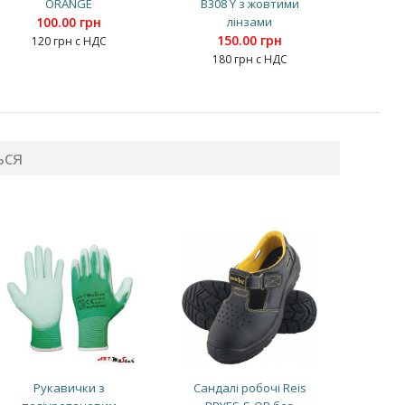
ORANGE
B308 Y з жовтими
100.00 грн
лінзами
150.00 грн
120 грн с НДС
180 грн с НДС
ься
Рукавички з
Сандалі робочі Reis