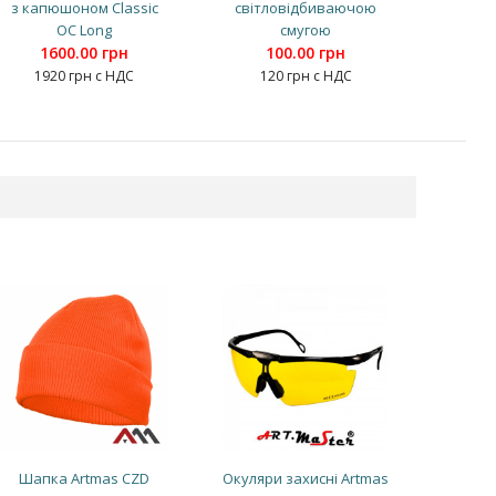
з капюшоном Classic
світловідбиваючою
OC Long
смугою
1600.00 грн
100.00 грн
1920 грн с НДС
120 грн с НДС
Шапка Artmas CZD
Окуляри захисні Artmas