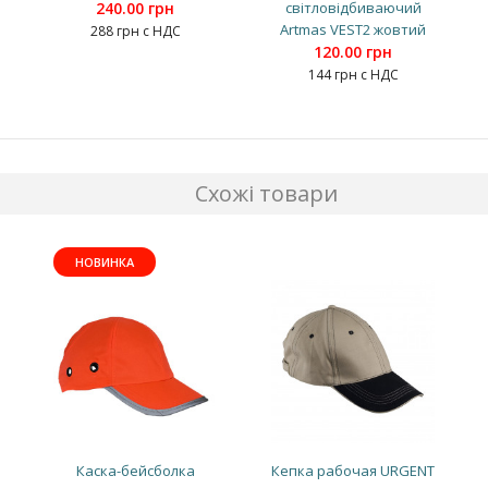
240.00 грн
світловідбиваючий
Artmas VEST2 жовтий
288 грн с НДС
120.00 грн
144 грн с НДС
Схожі товари
НОВИНКА
Каска-бейсболка
Кепка рабочая URGENT