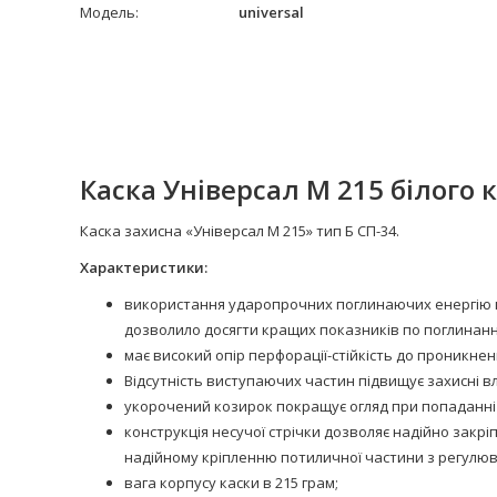
Модель:
universal
Каска
Універсал М 215 білого 
Каска захисна «Універсал М 215» тип Б СП-34.
Характеристики:
використання ударопрочних поглинаючих енергію к
дозволило досягти кращих показників по поглинанню
має високий опір перфорації-стійкість до проникне
Відсутність виступаючих частин підвищує захисні вл
укорочений козирок покращує огляд при попаданні в
конструкція несучої стрічки дозволяє надійно закріп
надійному кріпленню потиличної частини з регулюв
вага корпусу каски в 215 грам;