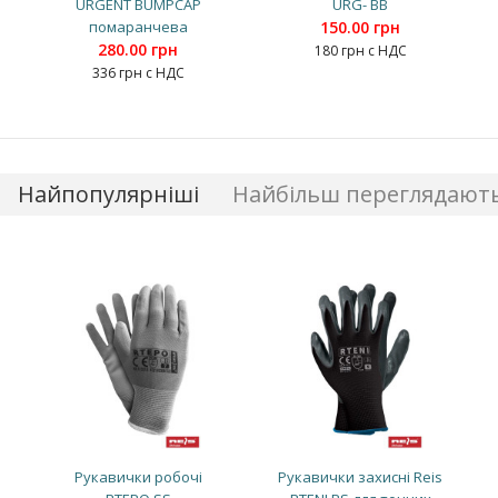
URGENT BUMPCAP
URG- BB
помаранчева
150.00 грн
280.00 грн
180 грн с НДС
336 грн с НДС
Найпопулярніші
Найбільш переглядают
Рукавички робочі
Рукавички захисні Reis