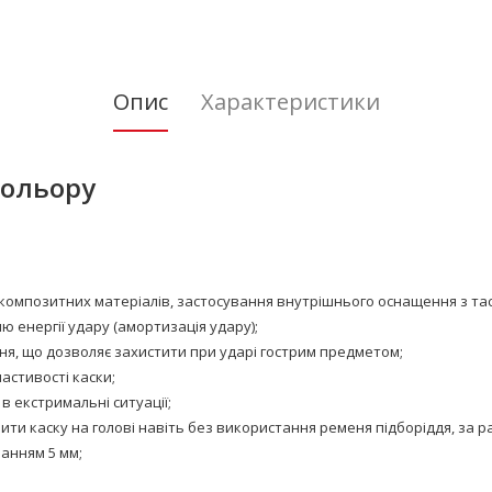
Опис
Характеристики
кольору
омпозитних матеріалів, застосування внутрішнього оснащення з тас
 енергії удару (амортизація удару);
ння, що дозволяє захистити при ударі гострим предметом;
астивості каски;
 екстримальні ситуації;
ити каску на голові навіть без використання ременя підборіддя, за ра
анням 5 мм;