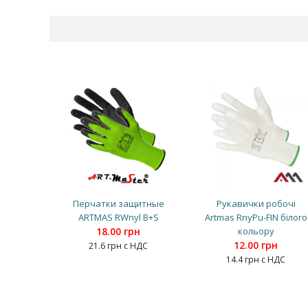
Перчатки защитные
Рукавички робочі
ARTMAS RWnyl B+S
Artmas RnyPu-FIN білого
18.00 грн
кольору
12.00 грн
21.6 грн с НДС
14.4 грн с НДС