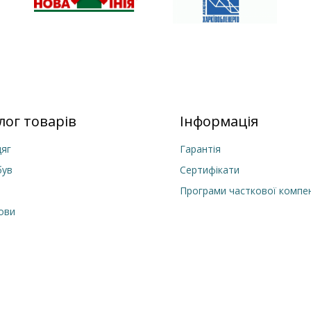
лог товарів
Інформація
яг
Гарантія
був
Сертифікати
Програми часткової компен
лови