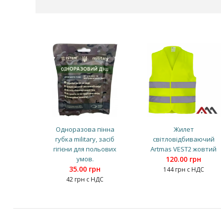
Одноразова пінна
Жилет
губка military, засіб
світловідбиваючий
гігієни для польових
Artmas VEST2 жовтий
умов.
120.00 грн
35.00 грн
144 грн с НДС
42 грн с НДС