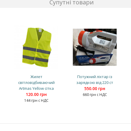
Супутні товари
Жилет
Потужний ліхтар із
світловідбиваючий
зарядкою від 220 ст
Artmas Yellow сітка
550.00 грн
120.00 грн
660 грн с НДС
144 грн с НДС