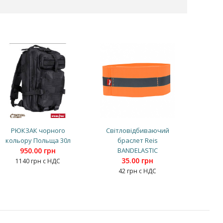
РЮКЗАК чорного
Світловідбиваючий
кольору Польща 30л
браслет Reis
950.00 грн
BANDELASTIC
35.00 грн
1140 грн с НДС
42 грн с НДС