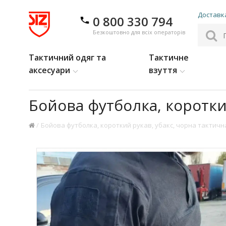
Доставка
0 800 330 794
Безкоштовно для всіх операторів
Тактичний одяг та
Тактичне
аксесуари
взуття
Бойова футболка, коротки
Бойова футболка, короткий рукав, убакс, чорна тактичн