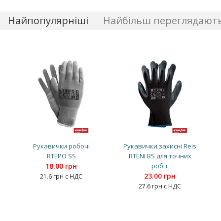
Найпопулярніші
Найбільш переглядают
Рукавички робочі
Рукавички захисні Reis
RTEPO SS
RTENI BS для точних
18.00 грн
робіт
23.00 грн
21.6 грн с НДС
27.6 грн с НДС