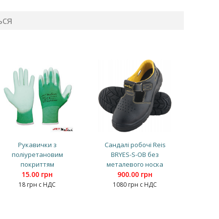
ься
Рукавички з
Сандалі робочі Reis
поліуретановим
BRYES-S-OB без
покриттям
металевого носка
15.00 грн
900.00 грн
18 грн с НДС
1080 грн с НДС