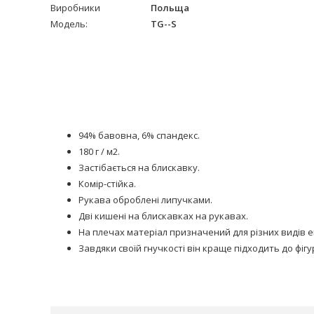
Виробники
Польща
Модель:
TG--S
94% бавовна, 6% спандекс.
180 г / м2.
Застібається на блискавку.
Комір-стійка.
Рукава оброблені липучками.
Дві кишені на блискавках на рукавах.
На плечах матеріал призначений для різних видів 
Завдяки своїй гнучкості він краще підходить до фіг