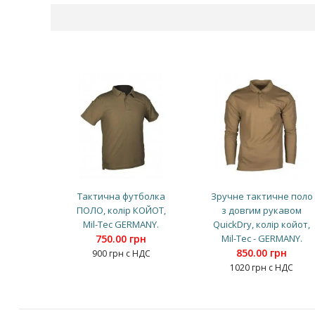
Тактична футболка
Зручне тактичне поло
ПОЛО, колір КОЙОТ,
з довгим рукавом
Mil-Tec GERMANY.
QuickDry, колір койот,
750.00 грн
Mil-Tec - GERMANY.
850.00 грн
900 грн с НДС
1020 грн с НДС