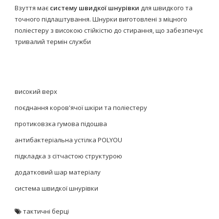
Взуття має
систему швидкої шнурівки
для швидкого та
точного підлаштування. Шнурки виготовлені з міцного
поліестеру з високою стійкістю до стирання, що забезпечує
тривалий термін служби
високий
верх
поєднання коров'ячої шкіри та поліестеру
протиковзка гумова підошва
антибактеріальна устілка POLYOU
підкладка з сітчастою структурою
додатковий шар матеріалу
система швидкої шнурівки
тактичні берці