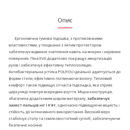
Опис
Ергономічна гумова підошва, з протиковзкими
властивостями, у поєднанні з литим протектором
забезпечує відмінне зчеплення навіть на мокрих і нерівних
поверхнях. Піна EVA додатково покращує амортизацію
рухів і забезпечує ефективну теплоізоляцію.
Антибактеріальна устілка POLIYOU ідеально адаптується до
форми стопи, ефективно поглинаючи вологу. Тепловий
комфорт також підвищує сітчаста підкладка, яка сприяє
циркуляції повітря всередині взуття. Міцна конструкція,
збагачена додатковим шаром матеріалу,
забезпечує
захист пальців ніг і п'ят
, одночасно підвищуючи міцність і
стійкість до інтенсивного використання. Високий верх
стабілізує стопу та гомілковостопний суглоб, забезпечуючи
безпечне носіння.