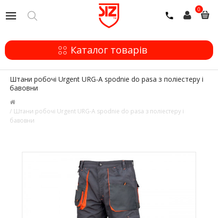
0
Каталог товарів
Штани робочі Urgent URG-A spodnie do pasa з поліестеру і
бавовни
Штани робочі Urgent URG-A spodnie do pasa з поліестеру і
бавовни