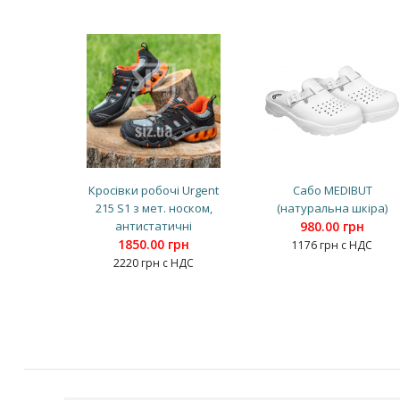
Кросівки робочі Urgent
Сабо MEDIBUT
215 S1 з мет. носком,
(натуральна шкіра)
антистатичні
980.00 грн
1850.00 грн
1176 грн с НДС
2220 грн с НДС