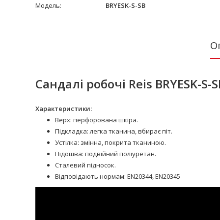
Модель:
BRYESK-S-SB
О
Сандалі робочі Reis BRYESK-S-
Характеристики:
Верх: перфорована шкіра.
Підкладка: легка тканина, вбирає піт.
Устілка: змінна, покрита тканиною.
Підошва: подвійний поліуретан.
Сталевий підносок.
Відповідають нормам: EN20344, EN20345