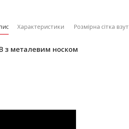
пис
Характеристики
Розмірна сітка взу
SB з металевим носком