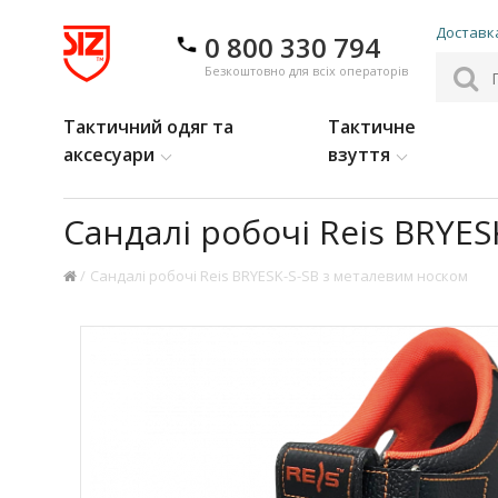
Доставка
0 800 330 794
Безкоштовно для всіх операторів
Тактичний одяг та
Тактичне
аксесуари
взуття
Сандалі робочі Reis BRYE
Сандалі робочі Reis BRYESK-S-SB з металевим носком