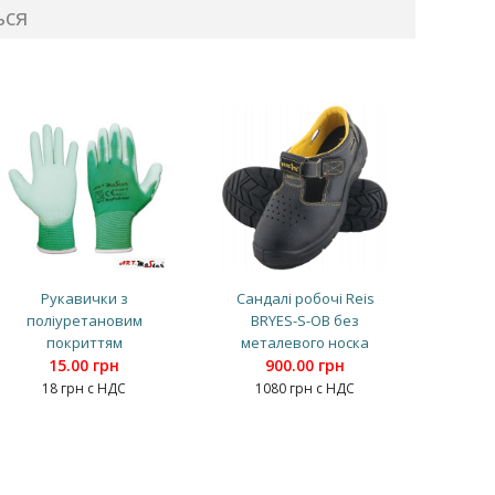
ься
Рукавички з
Сандалі робочі Reis
поліуретановим
BRYES-S-OB без
покриттям
металевого носка
15.00 грн
900.00 грн
18 грн с НДС
1080 грн с НДС