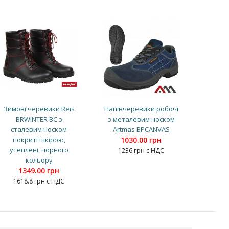
Зимові черевики Reis
Напівчеревики робочі
BRWINTER BC з
з металевим носком
сталевим носком
Artmas BPCANVAS
покриті шкірою,
1030.00 грн
утеплені, чорного
1236 грн с НДС
кольору
1349.00 грн
1618.8 грн с НДС