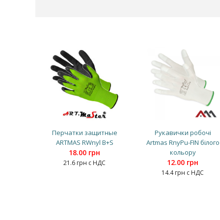
Перчатки защитные
Рукавички робочі
ARTMAS RWnyl B+S
Artmas RnyPu-FIN білого
18.00 грн
кольору
12.00 грн
21.6 грн с НДС
14.4 грн с НДС