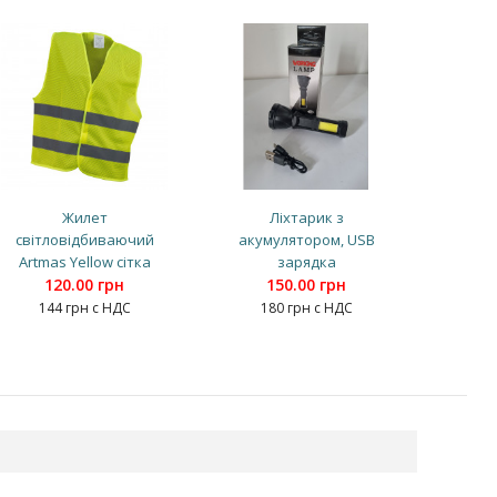
Жилет
Ліхтарик з
світловідбиваючий
акумулятором, USB
Artmas Yellow сітка
зарядка
120.00 грн
150.00 грн
144 грн с НДС
180 грн с НДС