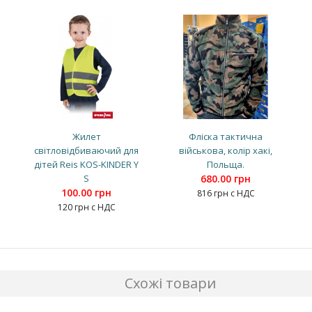
Жилет
Фліска тактична
світловідбиваючий для
військова, колір хакі,
дітей Reis KOS-KINDER Y
Польща.
S
680.00 грн
100.00 грн
816 грн с НДС
120 грн с НДС
Схожі товари