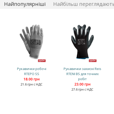
Найпопулярніші
Найбільш переглядают
Рукавички робочі
Рукавички захисні Reis
RTEPO SS
RTENI BS для точних
18.00 грн
робіт
23.00 грн
21.6 грн с НДС
27.6 грн с НДС