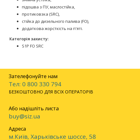
підошва з ПУ, маслостійка,
протиковзка (SRC),
стійка до дизельного палива (FO),
додаткова жорсткість на п'яті.
Категорія захисту:
S1Р FO SRC
Зателефонуйте нам
Тел: 0 800 330 794
БЕЗКОШТОВНО ДЛЯ ВСІХ ОПЕРАТОРІВ
Або надішліть листа
buy@siz.ua
Адреса
м.Київ, Харьківське шоссе, 58