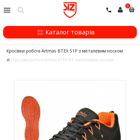
0
Каталог товарів
Кросівки робочі Artmas BTEX S1P з металевим носком
Кросівки робочі Artmas BTEX S1P з металевим носком