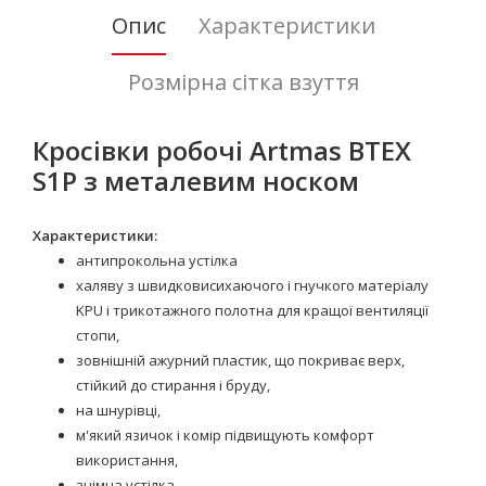
Опис
Характеристики
Розмірна сітка взуття
Кросівки робочі Artmas BTEX
S1P з металевим носком
Характеристики:
антипрокольна устілка
халяву з швидковисихаючого і гнучкого матеріалу
KPU і трикотажного полотна для кращої вентиляції
стопи,
зовнішній ажурний пластик, що покриває верх,
стійкий до стирання і бруду,
на шнурівці,
м'який язичок і комір підвищують комфорт
використання,
знімна устілка,