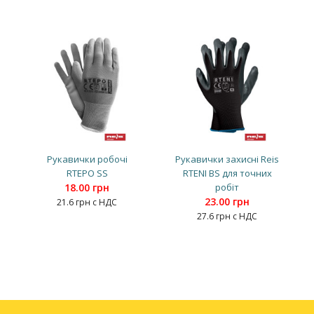
Рукавички робочі
Рукавички захисні Reis
RTEPO SS
RTENI BS для точних
18.00 грн
робіт
23.00 грн
21.6 грн с НДС
27.6 грн с НДС