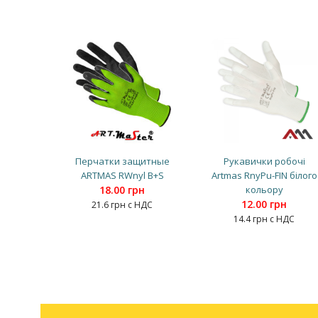
Перчатки защитные
Рукавички робочі
ARTMAS RWnyl B+S
Artmas RnyPu-FIN білого
18.00 грн
кольору
12.00 грн
21.6 грн с НДС
14.4 грн с НДС