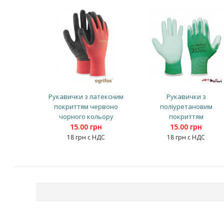
Рукавички з латексним
Рукавички з
покриттям червоно
поліуретановим
чорного кольору
покриттям
15.00 грн
15.00 грн
18 грн с НДС
18 грн с НДС