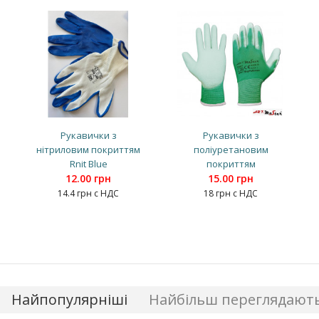
Рукавички з
Рукавички з
нітриловим покриттям
поліуретановим
Rnit Blue
покриттям
12.00 грн
15.00 грн
14.4 грн с НДС
18 грн с НДС
Найпопулярніші
Найбільш переглядают