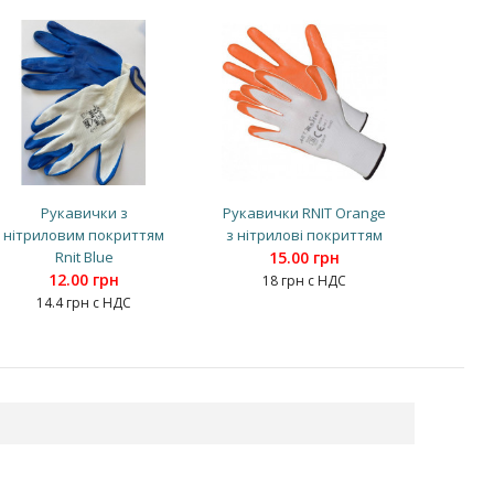
Рукавички з
Рукавички RNIT Orange
нітриловим покриттям
з нітрилові покриттям
Rnit Blue
15.00 грн
12.00 грн
18 грн с НДС
14.4 грн с НДС