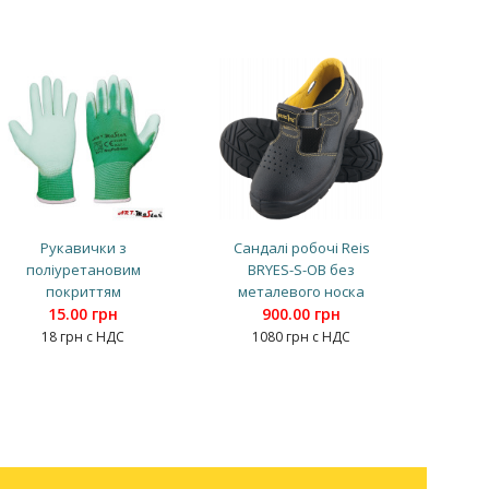
Рукавички з
Сандалі робочі Reis
поліуретановим
BRYES-S-OB без
покриттям
металевого носка
15.00 грн
900.00 грн
18 грн с НДС
1080 грн с НДС