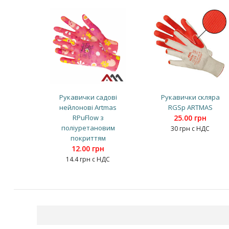
Рукавички садові
Рукавички скляра
нейлонові Artmas
RGSp ARTMAS
RPuFlow з
25.00 грн
поліуретановим
30 грн с НДС
покриттям
12.00 грн
14.4 грн с НДС