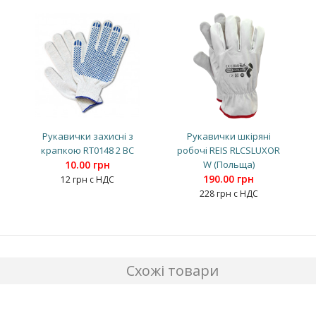
Рукавички захисні з
Рукавички шкіряні
крапкою RT0148 2 BC
робочі REIS RLCSLUXOR
10.00 грн
W (Польща)
190.00 грн
12 грн с НДС
228 грн с НДС
Схожі товари