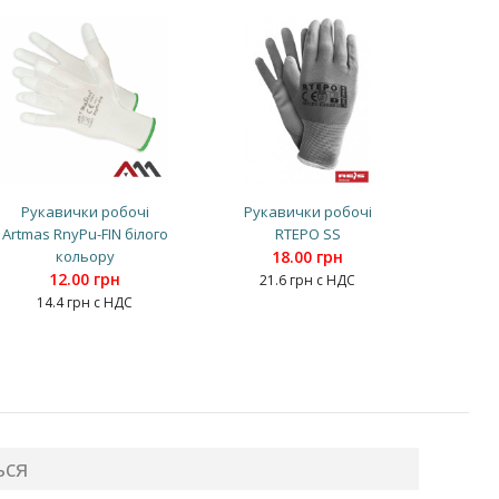
Рукавички робочі
Рукавички робочі
Artmas RnyPu-FIN білого
RTEPO SS
кольору
18.00 грн
12.00 грн
21.6 грн с НДС
14.4 грн с НДС
ься