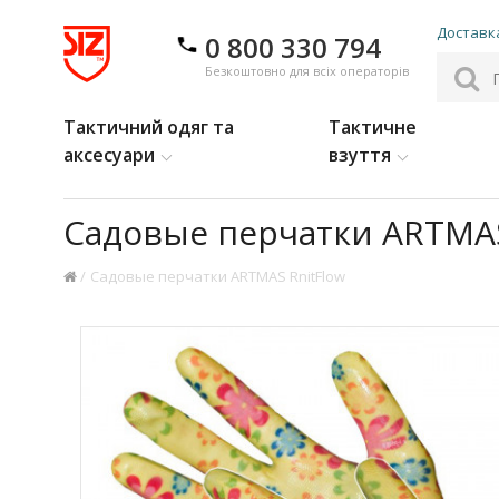
Доставка
0 800 330 794
Безкоштовно для всіх операторів
Тактичний одяг та
Тактичне
аксесуари
взуття
Садовые перчатки ARTMAS
Садовые перчатки ARTMAS RnitFlow