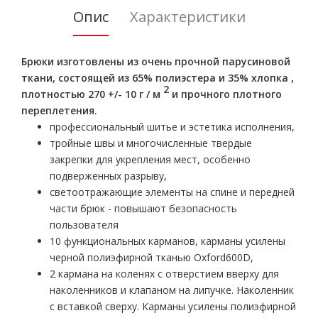
Опис
Характеристики
Брюки изготовлены из очень прочной парусиновой
ткани, состоящей из 65% полиэстера и 35% хлопка ,
2
плотностью 270 +/- 10 г / м
и прочного плотного
переплетения.
профессиональный шитье и эстетика исполнения,
тройные швы и многочисленные твердые
закрепки для укрепления мест, особенно
подверженных разрыву,
светоотражающие элементы на спине и передней
части брюк - повышают безопасность
пользователя
10 функциональных карманов, карманы усилены
черной полиэфирной тканью Oxford600D,
2 кармана на коленях с отверстием вверху для
наколенников и клапаном на липучке. Наколенник
с вставкой сверху. Карманы усилены полиэфирной