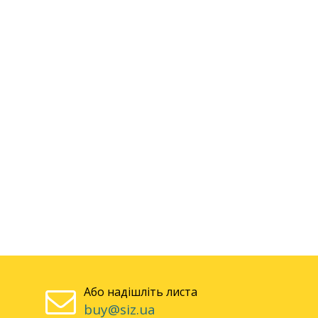
Або надішліть листа
buy@siz.ua