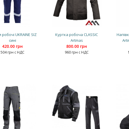
 робочі UKRAINE SIZ
Куртка робоча CLASSIC
Напів
сині
Artmas
Art
420.00 грн
800.00 грн
504 грн с НДС
960 грн с НДС