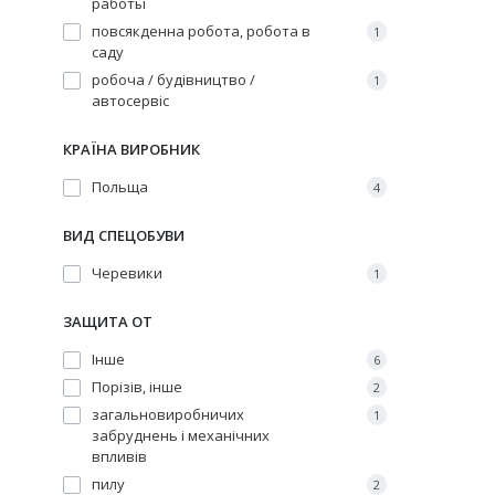
работы
повсякденна робота, робота в
1
саду
робоча / будівництво /
1
автосервіс
КРАЇНА ВИРОБНИК
Польща
4
ВИД СПЕЦОБУВИ
Черевики
1
ЗАЩИТА ОТ
Інше
6
Порізів, інше
2
загальновиробничих
1
забруднень і механічних
впливів
пилу
2