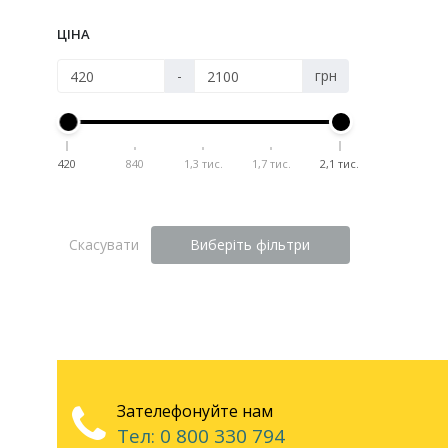
ЦІНА
-
грн
420
840
1,3 тис.
1,7 тис.
2,1 тис.
Скасувати
Виберіть фільтри
Зателефонуйте нам
Тел: 0 800 330 794