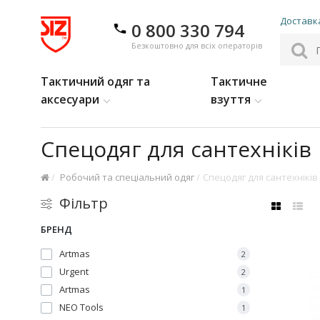
Доставка
0 800 330 794
Безкоштовно для всіх операторів
Тактичний одяг та
Тактичне
аксесуари
взуття
Спецодяг для сантехніків
Робочий та спеціальний одяг
Спецодяг для сантехніків
Фільтр
БРЕНД
Аrtmas
2
Urgent
2
Artmas
1
NEO Tools
1