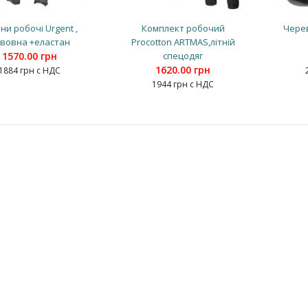
и робочі Urgent ,
Комплект робочий
Черев
вовна +еластан
Procotton ARTMAS,літній
1570.00 грн
спецодяг
1620.00 грн
1884 грн с НДС
1944 грн с НДС