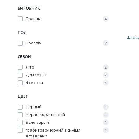
ВИРОБНИК
Польща
4
ПОЛ
Штани
Чоловічі
7
СЕЗОН
Літо
2
Демісезон
2
4 сезони
4
ЦВЕТ
Черный
1
Черно-коричневый
1
Бело-серый
1
графитово-чорний з синіми
1
вставками