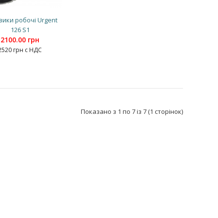
ики робочі Urgent
126 S1
2100.00 грн
2520 грн с НДС
Показано з 1 по 7 із 7 (1 сторінок)