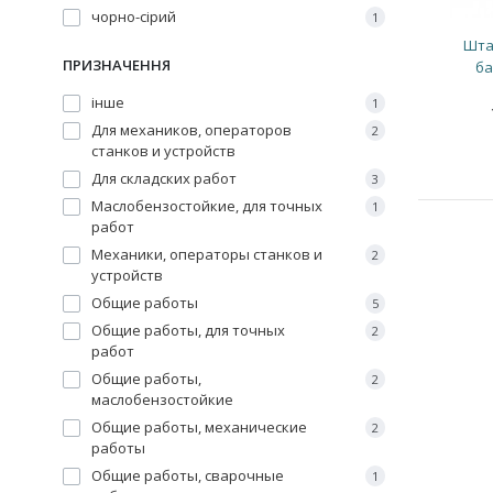
чорно-сірий
1
Штан
ПРИЗНАЧЕННЯ
ба
інше
1
Для механиков, операторов
2
станков и устройств
Для складских работ
3
Маслобензостойкие, для точных
1
работ
Механики, операторы станков и
2
устройств
Общие работы
5
Общие работы, для точных
2
работ
Общие работы,
2
маслобензостойкие
Общие работы, механические
2
работы
Общие работы, сварочные
1