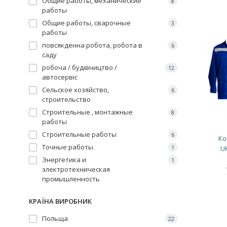
Общие работы, механические
8
работы
Общие работы, сварочные
3
работы
повсякденна робота, робота в
6
саду
робоча / будівництво /
12
автосервіс
Сельское хозяйство,
6
строительство
Строительные , монтажные
8
работы
Строительные работы
6
Ко
Точные работы
1
U
Энергетика и
1
электротехническая
промышленность
КРАЇНА ВИРОБНИК
Польща
22