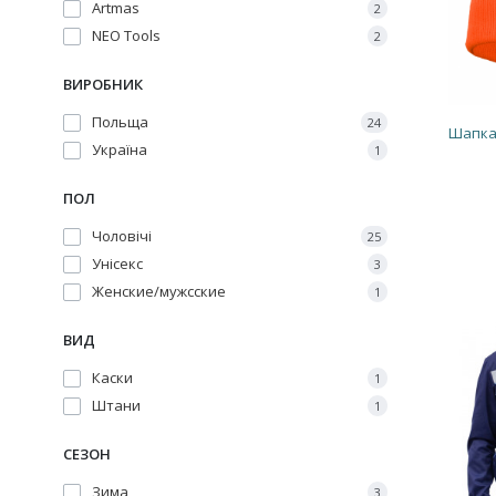
Artmas
2
NEO Tools
2
ВИРОБНИК
Польща
24
Шапка
Україна
1
ПОЛ
Чоловічі
25
Унісекс
3
Женские/мужсские
1
ВИД
Каски
1
Штани
1
СЕЗОН
Зима
3