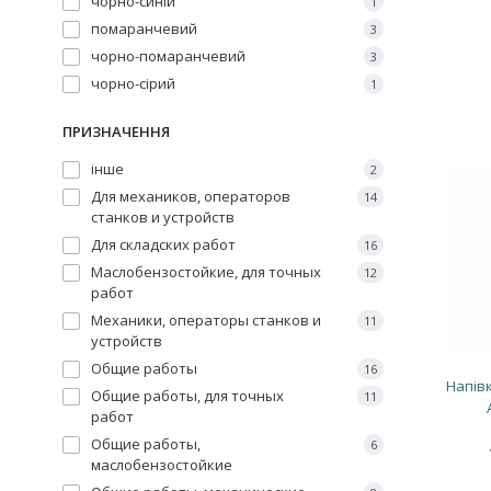
чорно-синій
1
помаранчевий
3
чорно-помаранчевий
3
чорно-сірий
1
ПРИЗНАЧЕННЯ
інше
2
Для механиков, операторов
14
станков и устройств
Для складских работ
16
Маслобензостойкие, для точных
12
работ
Механики, операторы станков и
11
устройств
Общие работы
16
Напів
Общие работы, для точных
11
работ
Общие работы,
6
маслобензостойкие