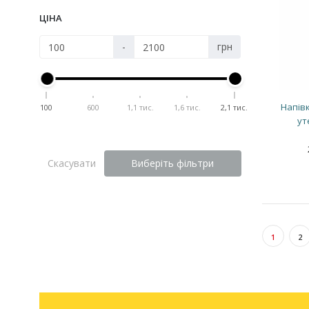
ЦІНА
-
грн
Напів
100
600
1,1 тис.
1,6 тис.
2,1 тис.
ут
Скасувати
Виберіть фільтри
1
2