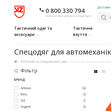
Доставка
0 800 330 794
Безкоштовно для всіх операторів
Тактичний одяг та
Тактичне
аксесуари
взуття
Cпецодяг для автомехані
Робочий та спеціальний одяг
Cпецодяг для автомехані
Фільтр
БРЕНД
Аrtmas
16
Reis
4
SIZ
1
Urgent
4