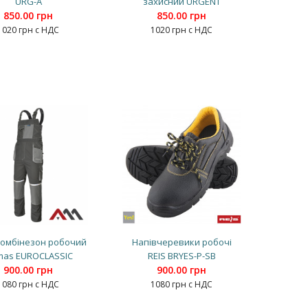
URG-A
захисний URGENT
850.00 грн
850.00 грн
1020 грн с НДС
1020 грн с НДС
комбінезон робочий
Напівчеревики робочі
mas EUROCLASSIC
REIS BRYES-P-SB
900.00 грн
900.00 грн
1080 грн с НДС
1080 грн с НДС