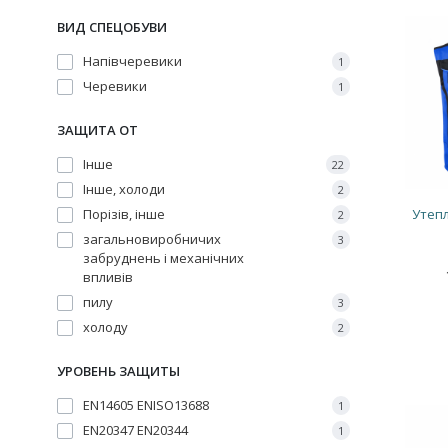
ВИД СПЕЦОБУВИ
Напівчеревики
1
Черевики
1
ЗАЩИТА ОТ
Інше
22
Інше, холоди
2
Утепл
Порізів, інше
2
загальновиробничих
3
забруднень і механічних
впливів
пилу
3
холоду
2
УРОВЕНЬ ЗАЩИТЫ
EN14605 ENISO13688
1
EN20347 EN20344
1