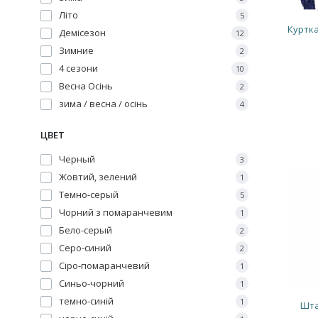
Літо
5
Куртка
Демісезон
12
Зимние
2
4 сезони
10
Весна Осінь
2
зима / весна / осінь
4
ЦВЕТ
Черный
3
Жовтий, зелений
1
Темно-серый
5
Чорний з помаранчевим
1
Бело-серый
2
Серо-синий
2
Сіро-помаранчевий
1
Синьо-чорний
1
темно-синій
1
Шта