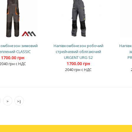
комбінезон зимовий
Напівкомбінезон робочий
Напів
еплений CLASSIC
стрейчевий облігаючий
з
1700.00 грн
URGENT URG S2
P
1700.00 грн
2040 грн с НДС
2040 грн с НДС
>
>|