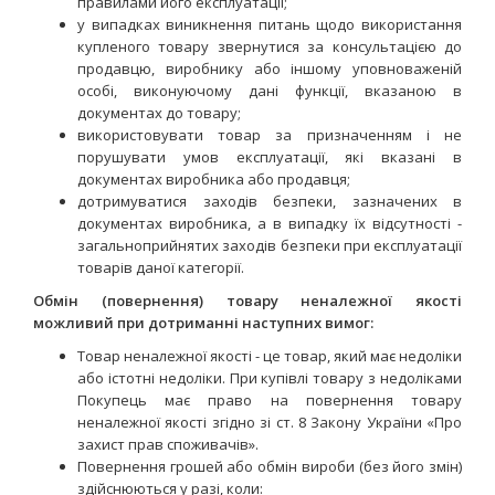
правилами його експлуатації;
у випадках виникнення питань щодо використання
купленого товару звернутися за консультацією до
продавцю, виробнику або іншому уповноваженій
особі, виконуючому дані функції, вказаною в
документах до товару;
використовувати товар за призначенням і не
порушувати умов експлуатації, які вказані в
документах виробника або продавця;
дотримуватися заходів безпеки, зазначених в
документах виробника, а в випадку їх відсутності -
загальноприйнятих заходів безпеки при експлуатації
товарів даної категорії.
Обмін (повернення) товару неналежної якості
можливий при дотриманні наступних вимог:
Товар неналежної якості - це товар, який має недоліки
або істотні недоліки. При купівлі товару з недоліками
Покупець має право на повернення товару
неналежної якості згідно зі ст. 8 Закону України «Про
захист прав споживачів».
Повернення грошей або обмін вироби (без його змін)
здійснюються у разі, коли: