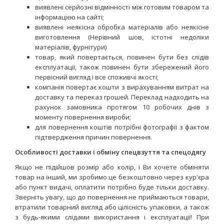
виявлені серйозні відмінності між готовим товаром та
інформацією на сайті;
виявлені неякісна обробка матеріалів або неякісне
виготовлення (Нерівний шов, істотні недоліки
матеріалів, фурнітури)
товар, який повертається, повинен бути без слідів
експлуатації, також повинен бути збережений його
первісний вигляд і все споживчі якості;
компанія повертає кошти з вирахуванням витрат на
доставку та переказ грошей. Переклад надходить на
рахунок замовника протягом 10 робочих днів з
моменту повернення вироби;
для повернення коштів потрібні фотографії з фактом
підтвердження причин повернення.
Особливості доставки і обміну спецвзуття та спецодягу
Якщо не підійшов розмір або колір, і Ви хочете обміняти
товар на інший, ми зробимо це безкоштовно через кур'єра
або пункт видачі, оплатити потрібно буде тільки доставку.
Зверніть увагу, що до повернення не приймаються товари,
втратили товарний вигляд або цілісність упаковки, а також
з будь-якими слідами використання і експлуатації! При