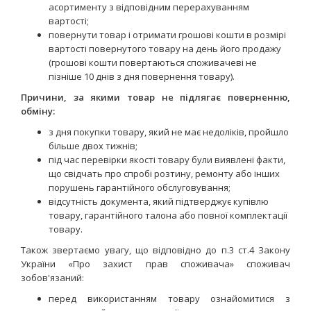
асортименту з відповідним перерахуванням
вартості;
повернути товар і отримати грошові кошти в розмірі
вартості повернутого товару на день його продажу
(грошові кошти повертаються споживачеві не
пізніше 10 днів з дня повернення товару).
Причини, за якими товар не підлягає поверненню,
обміну:
з дня покупки товару, який не має недоліків, пройшло
більше двох тижнів;
під час перевірки якості товару були виявлені факти,
що свідчать про спробі розтину, ремонту або інших
порушень гарантійного обслуговування;
відсутність документа, який підтверджує купівлю
товару, гарантійного талона або повної комплектації
товару.
Також звертаємо увагу, що відповідно до
п.3 ст.4 Закону
України «Про захист прав споживача»
споживач
зобов'язаний:
перед використанням товару ознайомитися з