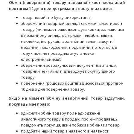
Обмін (повернення) товару належної якості можливий
протягом 14 днів при дотриманні наступних вимог:
товар новий і не був у використанні;
збережений товарний вигляд і споживчі властивості
товару (чи немає пошкоджень упаковка, залишилися
в незмінному вигляді всі ярлики, пломби, плівки,
наклейки, інструкції, гарантійний талон, відсутні
механічні пошкодження, подряпини, потертості, в
тому числі, не проводилася установка
електролічильників);
збережений розрахунковий документ (квитанція,
товарний чек), який підтверджує покупку даного
товару;
повернення грошових коштів здійснюється протягом
10 днів з дня повернення товару.
Якщо на момент обміну аналогічний товар відсутній,
покупець має право:
здійснити обмін товару при надходженні
аналогічного товару в продаж, про ніж продавець
повідомить покупця, який побажав обміняти товар;
придбати інший товар з наявного в наявності